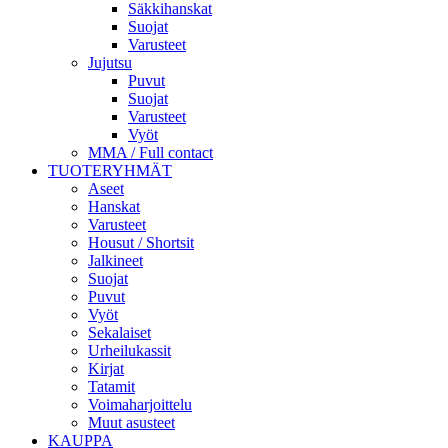
Säkkihanskat
Suojat
Varusteet
Jujutsu
Puvut
Suojat
Varusteet
Vyöt
MMA / Full contact
TUOTERYHMÄT
Aseet
Hanskat
Varusteet
Housut / Shortsit
Jalkineet
Suojat
Puvut
Vyöt
Sekalaiset
Urheilukassit
Kirjat
Tatamit
Voimaharjoittelu
Muut asusteet
KAUPPA