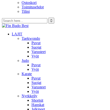
Ostoskori
Toimitusehdot
Tilini
LAJIT
Taekwondo
Puvut
Suojat
Varusteet
Vyöt
Judo
Puvut
Vyöt
Karate
Puvut
Suojat
Varusteet
Vyöt
Nyrkkeily
Shortsit
Hanskat
Jalkineet