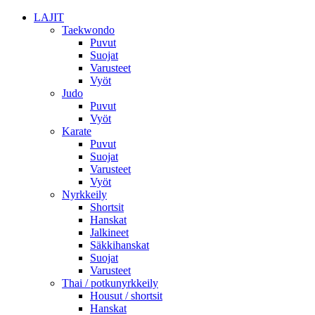
LAJIT
Taekwondo
Puvut
Suojat
Varusteet
Vyöt
Judo
Puvut
Vyöt
Karate
Puvut
Suojat
Varusteet
Vyöt
Nyrkkeily
Shortsit
Hanskat
Jalkineet
Säkkihanskat
Suojat
Varusteet
Thai / potkunyrkkeily
Housut / shortsit
Hanskat