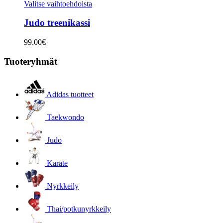
Valitse vaihtoehdoista
Judo treenikassi
99.00
€
Tuoteryhmät
Adidas tuotteet
Taekwondo
Judo
Karate
Nyrkkeily
Thai/potkunyrkkeily