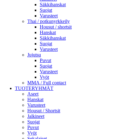
Säkkihanskat
Suojat
Varusteet
Thai / potkunyrkkeily
Housut / shortsit
Hanskat
Säkkihanskat
Suojat
Varusteet
Jujutsu
Puvut
Suojat
Varusteet
Vyöt
MMA / Full contact
TUOTERYHMÄT
Aseet
Hanskat
Varusteet
Housut / Shortsit
Jalkineet
Suojat
Puvut
Vyöt
Sekalaiset