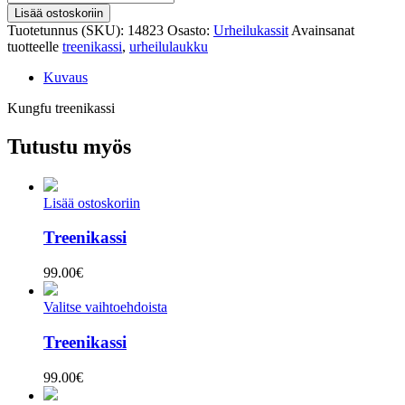
treenikassi
Lisää ostoskoriin
määrä
Tuotetunnus (SKU):
14823
Osasto:
Urheilukassit
Avainsanat
tuotteelle
treenikassi
,
urheilulaukku
Kuvaus
Kungfu treenikassi
Tutustu myös
Lisää ostoskoriin
Treenikassi
99.00
€
Valitse vaihtoehdoista
Treenikassi
99.00
€