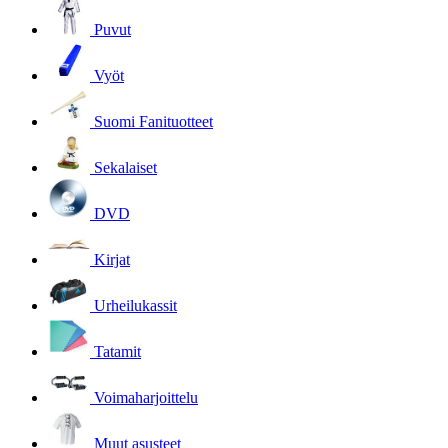
Puvut
Vyöt
Suomi Fanituotteet
Sekalaiset
DVD
Kirjat
Urheilukassit
Tatamit
Voimaharjoittelu
Muut asusteet