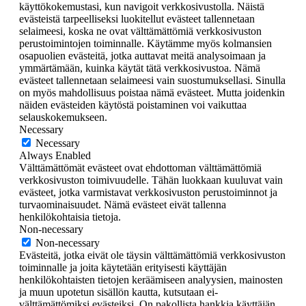
käyttökokemustasi, kun navigoit verkkosivustolla. Näistä
evästeistä tarpeelliseksi luokitellut evästeet tallennetaan
selaimeesi, koska ne ovat välttämättömiä verkkosivuston
perustoimintojen toiminnalle. Käytämme myös kolmansien
osapuolien evästeitä, jotka auttavat meitä analysoimaan ja
ymmärtämään, kuinka käytät tätä verkkosivustoa. Nämä
evästeet tallennetaan selaimeesi vain suostumuksellasi. Sinulla
on myös mahdollisuus poistaa nämä evästeet. Mutta joidenkin
näiden evästeiden käytöstä poistaminen voi vaikuttaa
selauskokemukseen.
Necessary
Necessary
Always Enabled
Välttämättömät evästeet ovat ehdottoman välttämättömiä
verkkosivuston toimivuudelle. Tähän luokkaan kuuluvat vain
evästeet, jotka varmistavat verkkosivuston perustoiminnot ja
turvaominaisuudet. Nämä evästeet eivät tallenna
henkilökohtaisia tietoja.
Non-necessary
Non-necessary
Evästeitä, jotka eivät ole täysin välttämättömiä verkkosivuston
toiminnalle ja joita käytetään erityisesti käyttäjän
henkilökohtaisten tietojen keräämiseen analyysien, mainosten
ja muun upotetun sisällön kautta, kutsutaan ei-
välttämättömiksi evästeiksi. On pakollista hankkia käyttäjän