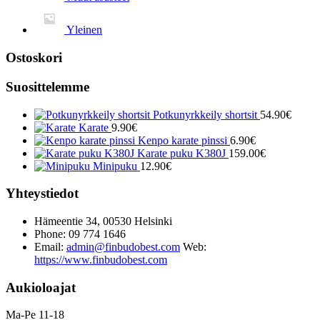
Yleinen
Ostoskori
Suosittelemme
Potkunyrkkeily shortsit
54.90
€
Karate
9.90
€
Kenpo karate pinssi
6.90
€
Karate puku K380J
159.00
€
Minipuku
12.90
€
Yhteystiedot
Hämeentie 34, 00530 Helsinki
Phone: 09 774 1646
Email:
admin@finbudobest.com
Web:
https://www.finbudobest.com
Aukioloajat
Ma-Pe 11-18