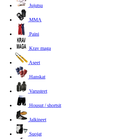
Jujutsu
MMA
Paini
Krav maga
Aseet
Hanskat
Varusteet
Housut / shortsit
Jalkineet
Suojat