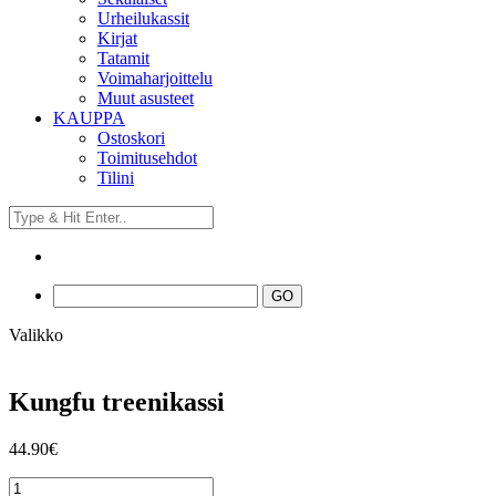
Urheilukassit
Kirjat
Tatamit
Voimaharjoittelu
Muut asusteet
KAUPPA
Ostoskori
Toimitusehdot
Tilini
Valikko
Kungfu treenikassi
44.90
€
Kungfu