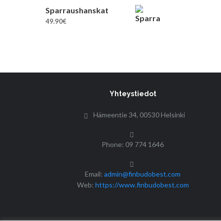
Sparraushanskat
49.90
€
Yhteystiedot
Hämeentie 34, 00530 Helsinki
Phone: 09 774 1646
Email:
admin@finbudobest.com
Web:
https://www.finbudobest.com