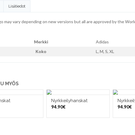
Lisätiedot
go may vary depending on new versions but all are approved by the Wo
Merkki
Adidas
Koko
L, M, S, XL
U MYÖS
nskat
Nyrkkeilyhanskat
Nyrkkei
ITSE VAIHTOEHDOISTA
VALITSE VAIHTOEHDOISTA
VALI
94.90
€
94.90
€