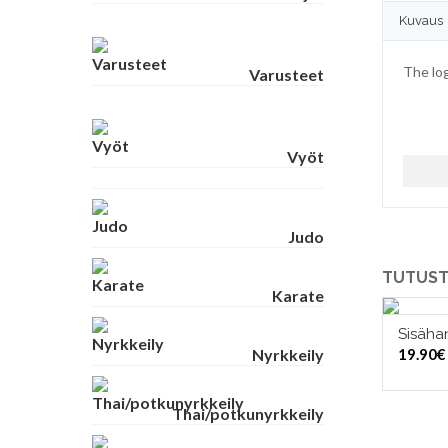
Kuvaus
The lo
Varusteet
Vyöt
Judo
TUTUST
Karate
Sisäha
VAL
Nyrkkeily
19.90
€
Thai/potkunyrkkeily