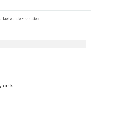
rld Taekwondo Federation
lyhanskat
TSE VAIHTOEHDOISTA