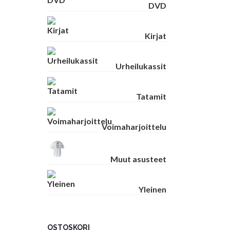
DVD
Kirjat
Urheilukassit
Tatamit
Voimaharjoittelu
Muut asusteet
Yleinen
OSTOSKORI