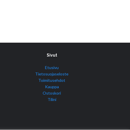
Sivut
Etusivu
Tietosuojaseloste
Toimitusehdot
Kauppa
Ostoskori
Tilini