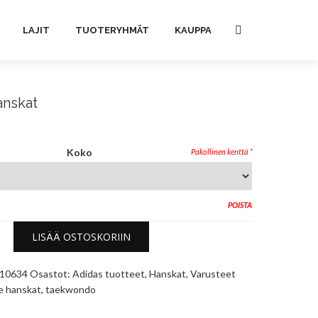
LAJIT
TUOTERYHMÄT
KAUPPA
nskat
Koko
POISTA
LISÄÄ OSTOSKORIIN
10634
Osastot:
Adidas tuotteet
,
Hanskat
,
Varusteet
le
hanskat
,
taekwondo