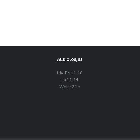
Aukioloajat
Ma-Pe 11-18
La 11-14
Web : 24 h