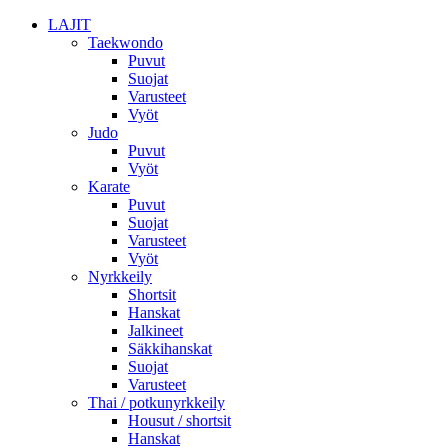
LAJIT
Taekwondo
Puvut
Suojat
Varusteet
Vyöt
Judo
Puvut
Vyöt
Karate
Puvut
Suojat
Varusteet
Vyöt
Nyrkkeily
Shortsit
Hanskat
Jalkineet
Säkkihanskat
Suojat
Varusteet
Thai / potkunyrkkeily
Housut / shortsit
Hanskat