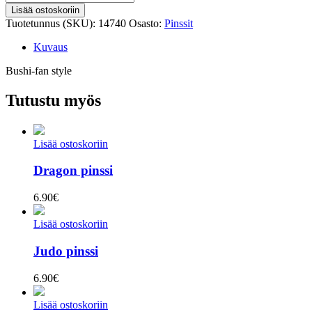
fan
Lisää ostoskoriin
style
Tuotetunnus (SKU):
14740
Osasto:
Pinssit
pinssi
määrä
Kuvaus
Bushi-fan style
Tutustu myös
Lisää ostoskoriin
Dragon pinssi
6.90
€
Lisää ostoskoriin
Judo pinssi
6.90
€
Lisää ostoskoriin