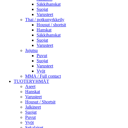
Säkkihanskat
Suojat
Varusteet
Thai / potkunyrkkeily
Housut / shortsit
Hanskat
Säkkihanskat
Suojat
Varusteet
Jujutsu
Puvut
Suojat
Varusteet
Vyöt
MMA / Full contact
TUOTERYHMÄT
Aseet
Hanskat
Varusteet
Housut / Shortsit
Jalkineet
Suojat
Puvut
Vyöt
Sekalaiset