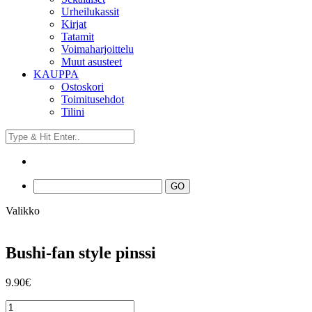
Urheilukassit
Kirjat
Tatamit
Voimaharjoittelu
Muut asusteet
KAUPPA
Ostoskori
Toimitusehdot
Tilini
Valikko
Bushi-fan style pinssi
9.90
€
Bushi-