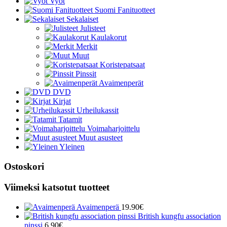
Vyöt
Suomi Fanituotteet
Sekalaiset
Julisteet
Kaulakorut
Merkit
Muut
Koristepatsaat
Pinssit
Avaimenperät
DVD
Kirjat
Urheilukassit
Tatamit
Voimaharjoittelu
Muut asusteet
Yleinen
Ostoskori
Viimeksi katsotut tuotteet
Avaimenperä
19.90
€
British kungfu association
pinssi
6.90
€