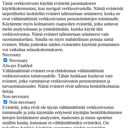
Tämä verkkosivusto käyttää evästeitä parantaakseen
käyttökokemustasi, kun navigoit verkkosivustolla. Näistä evästeistä
tarpeelliseksi luokitellut evästeet tallennetaan selaimeesi, koska ne
ovat välttämättömiä verkkosivuston perustoimintojen toiminnalle.
Käytämme myös kolmansien osapuolien evästeitä, jotka auttavat
meitä analysoimaan ja ymmärtämään, kuinka käytät tätä
verkkosivustoa. Nämä evästeet tallennetaan selaimeesi vain
suostumuksellasi. Sinulla on myös mahdollisuus poistaa nämä
evästeet. Mutta joidenkin näiden evästeiden käytöstä poistaminen
voi vaikuttaa selauskokemukseen.
Necessary
Necessary
Always Enabled
Välttämättömät evästeet ovat ehdottoman välttämättömiä
verkkosivuston toimivuudelle. Tähän luokkaan kuuluvat vain
evästeet, jotka varmistavat verkkosivuston perustoiminnot ja
turvaominaisuudet. Nämä evästeet eivät tallenna henkilökohtaisia
tietoja.
Non-necessary
Non-necessary
Evästeitä, jotka eivät ole täysin välttämättömiä verkkosivuston
toiminnalle ja joita käytetään erityisesti käyttäjän henkilökohtaisten
tietojen keräämiseen analyysien, mainosten ja muun upotetun
sisällön kautta, kutsutaan ei-välttämättömiksi evästeiksi. On
pakollista hankkia käyttäjän suostumus näiden evästeiden