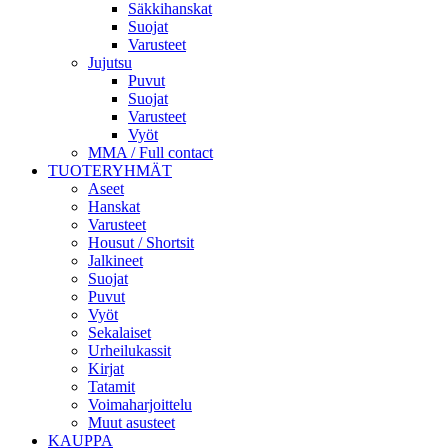
Säkkihanskat
Suojat
Varusteet
Jujutsu
Puvut
Suojat
Varusteet
Vyöt
MMA / Full contact
TUOTERYHMÄT
Aseet
Hanskat
Varusteet
Housut / Shortsit
Jalkineet
Suojat
Puvut
Vyöt
Sekalaiset
Urheilukassit
Kirjat
Tatamit
Voimaharjoittelu
Muut asusteet
KAUPPA