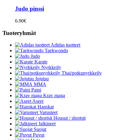
Judo pinssi
6.90
€
Tuoteryhmät
Adidas tuotteet
Taekwondo
Judo
Karate
Nyrkkeily
Thai/potkunyrkkeily
Jujutsu
MMA
Paini
Krav maga
Aseet
Hanskat
Varusteet
Housut / shortsit
Jalkineet
Suojat
Puvut