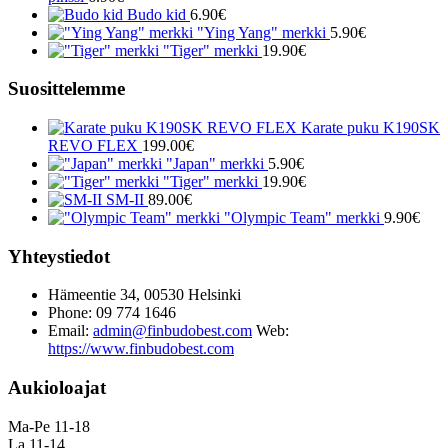
Budo kid
6.90
€
"Ying Yang" merkki
5.90
€
"Tiger" merkki
19.90
€
Suosittelemme
Karate puku K190SK
REVO FLEX
199.00
€
"Japan" merkki
5.90
€
"Tiger" merkki
19.90
€
SM-II
89.00
€
"Olympic Team" merkki
9.90
€
Yhteystiedot
Hämeentie 34, 00530 Helsinki
Phone: 09 774 1646
Email:
admin@finbudobest.com
Web:
https://www.finbudobest.com
Aukioloajat
Ma-Pe 11-18
La 11-14