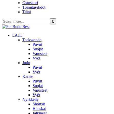
Ostoskori
Toimitusehdot
Tilini
LAJIT
Taekwondo
Puvut
Suojat
Varusteet
Vyöt
Judo
Puvut
Vyöt
Karate
Puvut
Suojat
Varusteet
Vyöt
Nyrkkeily
Shortsit
Hanskat
Jalkineet