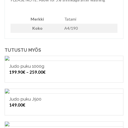
Merkki
Tatami
Koko
A4/190
TUTUSTU MYÖS
Judo puku 1000g
VALITSE VAIHTOEHDOISTA
Hintaluokka:
199.90
€
–
259.00
€
199.90€
-
259.00€
Judo puku J500
VALITSE VAIHTOEHDOISTA
149.00
€