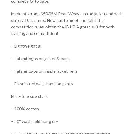
complete Gi to date.
Made of strong 350GSM Pearl Weave in the jacket and with
strong 10oz pants. New cut to meet and fulfill the
competition rules within the IBJJF. A great suit for both
training and competition!
– Lightweight gi
– Tatami logos on jacket & pants
– Tatami logos on inside jacket hem
– Elasticated waistband on pants
FIT – See size chart
– 100% cotton
– 30° wash cold/hang dry
PLEASE NOTE: Allow for 5% shrinkage after washing