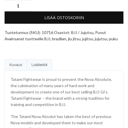
LISÄÄ OSTOSKORIIN
Tuotetunnus (SKU):
10716
Osastot:
BJJ / Jujutsu
,
Puvut
Avainsanat tuotteelle
BJJ
,
brazilian
,
jiu jitsu
,
jujitsu
,
jujutsu
,
puku
Kuvaus
Lisätiedot
Tatami Fightwear is proud to present the Nova Absolute,
the culmination of many years of hard work and
development to create one of our best selling BJJ-Gi’s.
Tatami Fightwear – the brand with a strong tradition for
training and competition in BJJ.
The Tatami Nova Absolut has taken the best of previous
Nova models and developed them to make our most