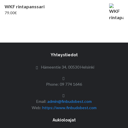
WKF rintapanssari
79.00
€
Yhteystiedot
Hämeentie 34, 00530 Helsinki
Phone: 09 774 1646
Email:
admin@finbudobest.com
Web:
https://www.finbudobest.com
Aukioloajat