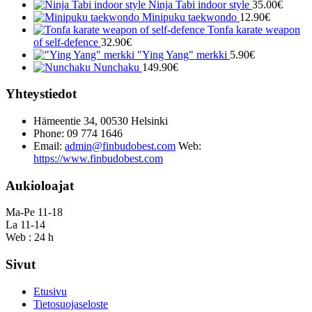
Ninja Tabi indoor style
35.00
€
Minipuku taekwondo
12.90
€
Tonfa karate weapon
of self-defence
32.90
€
"Ying Yang" merkki
5.90
€
Nunchaku
149.90
€
Yhteystiedot
Hämeentie 34, 00530 Helsinki
Phone: 09 774 1646
Email:
admin@finbudobest.com
Web:
https://www.finbudobest.com
Aukioloajat
Ma-Pe 11-18
La 11-14
Web : 24 h
Sivut
Etusivu
Tietosuojaseloste