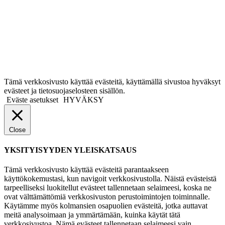
Tämä verkkosivusto käyttää evästeitä, käyttämällä sivustoa hyväksyt
evästeet ja tietosuojaselosteen sisällön.
Eväste asetukset
HYVÄKSY
Close
YKSITYISYYDEN YLEISKATSAUS
Tämä verkkosivusto käyttää evästeitä parantaakseen
käyttökokemustasi, kun navigoit verkkosivustolla. Näistä evästeistä
tarpeelliseksi luokitellut evästeet tallennetaan selaimeesi, koska ne
ovat välttämättömiä verkkosivuston perustoimintojen toiminnalle.
Käytämme myös kolmansien osapuolien evästeitä, jotka auttavat
meitä analysoimaan ja ymmärtämään, kuinka käytät tätä
verkkosivustoa. Nämä evästeet tallennetaan selaimeesi vain