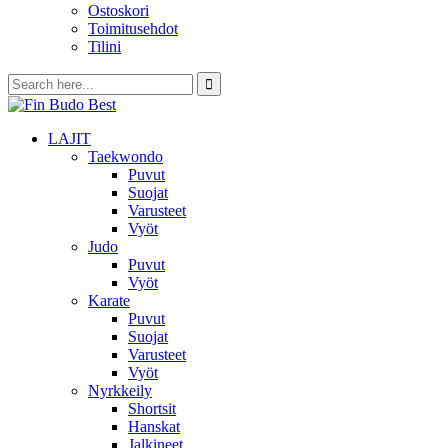
Ostoskori
Toimitusehdot
Tilini
LAJIT
Taekwondo
Puvut
Suojat
Varusteet
Vyöt
Judo
Puvut
Vyöt
Karate
Puvut
Suojat
Varusteet
Vyöt
Nyrkkeily
Shortsit
Hanskat
Jalkineet