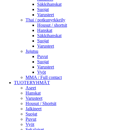
Säkkihanskat
Suojat
Varusteet
Thai / potkunyrkkeily
Housut / shortsit
Hanskat
Säkkihanskat
Suojat
Varusteet
Jujutsu
Puvut
Suojat
Varusteet
Vyöt
MMA / Full contact
TUOTERYHMÄT
Aseet
Hanskat
Varusteet
Housut / Shortsit
Jalkineet
Suojat
Puvut
Vyöt
Sekalaiset