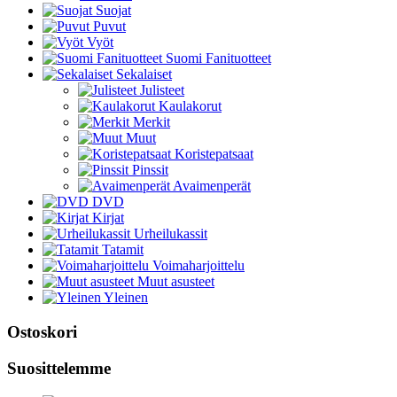
Suojat
Puvut
Vyöt
Suomi Fanituotteet
Sekalaiset
Julisteet
Kaulakorut
Merkit
Muut
Koristepatsaat
Pinssit
Avaimenperät
DVD
Kirjat
Urheilukassit
Tatamit
Voimaharjoittelu
Muut asusteet
Yleinen
Ostoskori
Suosittelemme