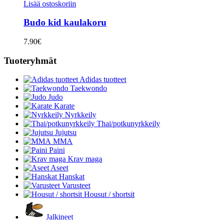
Lisää ostoskoriin
Budo kid kaulakoru
7.90
€
Tuoteryhmät
Adidas tuotteet
Taekwondo
Judo
Karate
Nyrkkeily
Thai/potkunyrkkeily
Jujutsu
MMA
Paini
Krav maga
Aseet
Hanskat
Varusteet
Housut / shortsit
Jalkineet