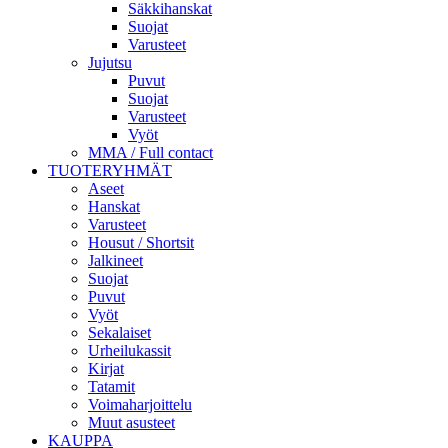
Säkkihanskat
Suojat
Varusteet
Jujutsu
Puvut
Suojat
Varusteet
Vyöt
MMA / Full contact
TUOTERYHMÄT
Aseet
Hanskat
Varusteet
Housut / Shortsit
Jalkineet
Suojat
Puvut
Vyöt
Sekalaiset
Urheilukassit
Kirjat
Tatamit
Voimaharjoittelu
Muut asusteet
KAUPPA