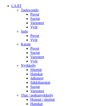
LAJIT
Taekwondo
Puvut
Suojat
Varusteet
Vyöt
Judo
Puvut
Vyöt
Karate
Puvut
Suojat
Varusteet
Vyöt
Nyrkkeily
Shortsit
Hanskat
Jalkineet
Säkkihanskat
Suojat
Varusteet
Thai / potkunyrkkeily
Housut / shortsit
Hanskat