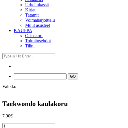
Urheilukassit
Kirjat
Tatamit
Voimaharjoittelu
Muut asusteet
KAUPPA
Ostoskori
Toimitusehdot
Tilini
Valikko
Taekwondo kaulakoru
7.90
€
Taekwondo