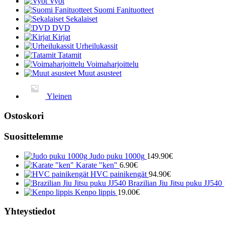
Vyöt
Suomi Fanituotteet
Sekalaiset
DVD
Kirjat
Urheilukassit
Tatamit
Voimaharjoittelu
Muut asusteet
Yleinen
Ostoskori
Suosittelemme
Judo puku 1000g
149.90
€
Karate "ken"
6.90
€
HVC painikengät
94.90
€
Brazilian Jiu Jitsu puku JJ540
Kenpo lippis
19.00
€
Yhteystiedot