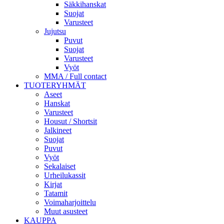
Säkkihanskat
Suojat
Varusteet
Jujutsu
Puvut
Suojat
Varusteet
Vyöt
MMA / Full contact
TUOTERYHMÄT
Aseet
Hanskat
Varusteet
Housut / Shortsit
Jalkineet
Suojat
Puvut
Vyöt
Sekalaiset
Urheilukassit
Kirjat
Tatamit
Voimaharjoittelu
Muut asusteet
KAUPPA