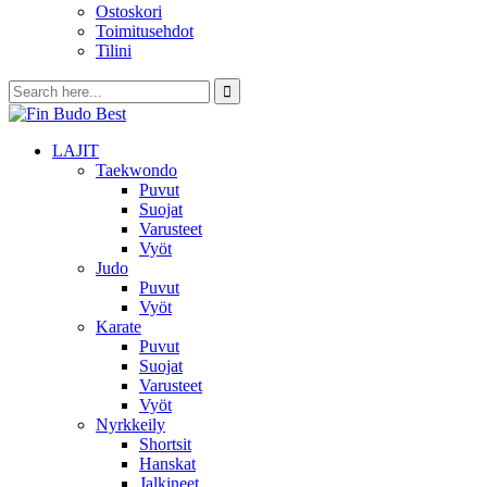
Ostoskori
Toimitusehdot
Tilini
LAJIT
Taekwondo
Puvut
Suojat
Varusteet
Vyöt
Judo
Puvut
Vyöt
Karate
Puvut
Suojat
Varusteet
Vyöt
Nyrkkeily
Shortsit
Hanskat
Jalkineet