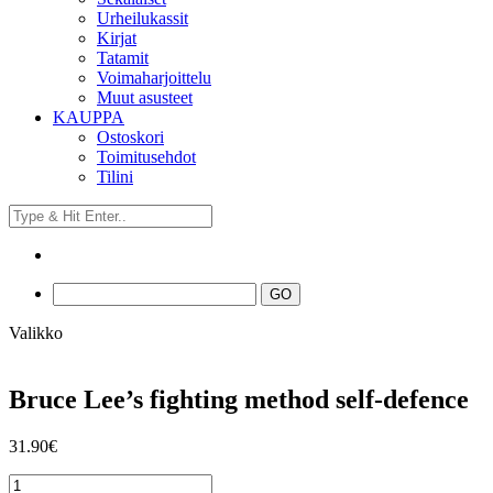
Urheilukassit
Kirjat
Tatamit
Voimaharjoittelu
Muut asusteet
KAUPPA
Ostoskori
Toimitusehdot
Tilini
Valikko
Bruce Lee’s fighting method self-defence
31.90
€
Bruce