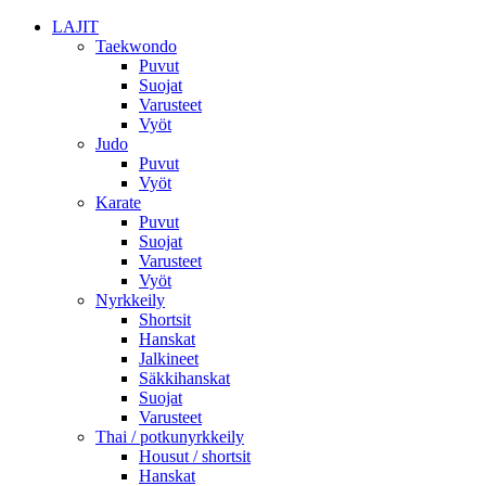
LAJIT
Taekwondo
Puvut
Suojat
Varusteet
Vyöt
Judo
Puvut
Vyöt
Karate
Puvut
Suojat
Varusteet
Vyöt
Nyrkkeily
Shortsit
Hanskat
Jalkineet
Säkkihanskat
Suojat
Varusteet
Thai / potkunyrkkeily
Housut / shortsit
Hanskat