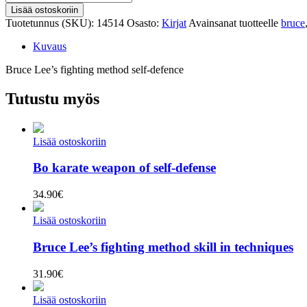
Lee's
Lisää ostoskoriin
fighting
Tuotetunnus (SKU):
14514
Osasto:
Kirjat
Avainsanat tuotteelle
bruce
method
self-
Kuvaus
defence
määrä
Bruce Lee’s fighting method self-defence
Tutustu myös
Lisää ostoskoriin
Bo karate weapon of self-defense
34.90
€
Lisää ostoskoriin
Bruce Lee’s fighting method skill in techniques
31.90
€
Lisää ostoskoriin