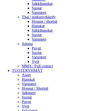
Säkkihanskat
Suojat
Varusteet
Thai / potkunyrkkeily
Housut / shortsit
Hanskat
Säkkihanskat
Suojat
Varusteet
Jujutsu
Puvut
Suojat
Varusteet
Vyöt
MMA / Full contact
TUOTERYHMÄT
Aseet
Hanskat
Varusteet
Housut / Shortsit
Jalkineet
Suojat
Puvut
Vyöt
Sekalaiset