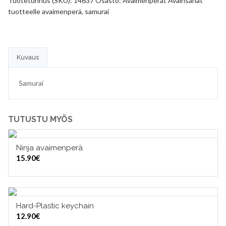
Tuotetunnus (SKU):
14637
Osasto:
Avaimenperät
Avainsanat
tuotteelle
avaimenperä
,
samurai
Kuvaus
Samurai
TUTUSTU MYÖS
Ninja avaimenperä
LISÄÄ OSTOSKORIIN
15.90
€
Hard-Plastic keychain
LISÄÄ OSTOSKORIIN
12.90
€