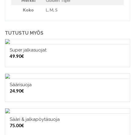
Merkki
Golden Tiger
Koko
L, M, S
TUTUSTU MYÖS
Super jalkasuojat
VALITSE VAIHTOEHDOISTA
49.90
€
Säärisuoja
VALITSE VAIHTOEHDOISTA
24.90
€
Sääri & jalkapöytäsuoja
VALITSE VAIHTOEHDOISTA
75.00
€