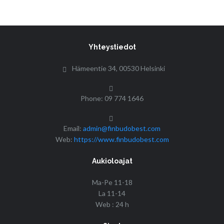
Yhteystiedot
Hämeentie 34, 00530 Helsinki
Phone: 09 774 1646
Email:
admin@finbudobest.com
Web:
https://www.finbudobest.com
Aukioloajat
Ma-Pe 11-18
La 11-14
Web : 24 h