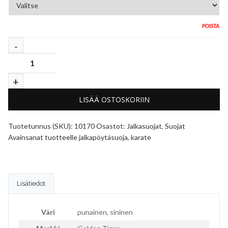
POISTA
LISÄÄ OSTOSKORIIN
Tuotetunnus (SKU):
10170
Osastot:
Jalkasuojat
,
Suojat
Avainsanat tuotteelle
jalkapöytäsuoja
,
karate
Lisätiedot
Väri
punainen, sininen