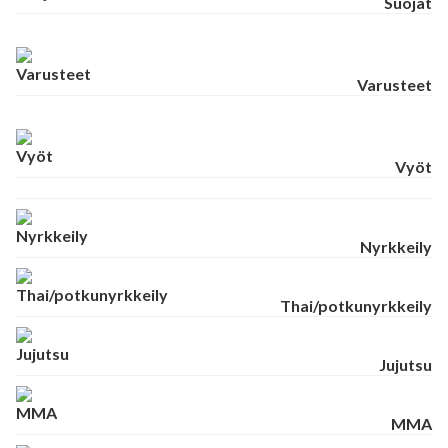
Suojat
Varusteet
Vyöt
Nyrkkeily
Thai/potkunyrkkeily
Jujutsu
MMA