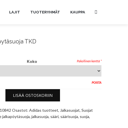
LAJIT
TUOTERYHMÄT
KAUPPA
pöytäsuoja TKD
Koko
POISTA
LISÄÄ OSTOSKORIIN
10842
Osastot:
Adidas tuotteet
,
Jalkasuojat
,
Suojat
le
jalkapöytäsuoja
,
jalkasuoja
,
sääri
,
säärisuoja
,
suoja
,