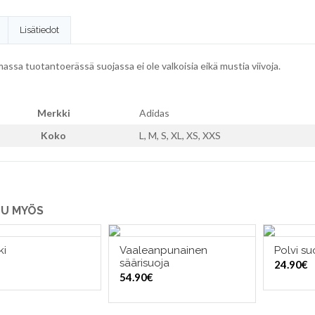
Lisätiedot
ssa tuotantoerässä suojassa ei ole valkoisia eikä mustia viivoja.
Merkki
Adidas
Koko
L, M, S, XL, XS, XXS
U MYÖS
ki
Vaaleanpunainen
Polvi su
LISÄÄ OSTOSKORIIN
VALITSE VAIHTOEHDOISTA
VALI
säärisuoja
24.90
€
54.90
€