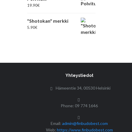
19.90
€
"Shotokan" merkki
5.90
€
Yhteystiedot
Hämeentie 34, 00530 Helsinki
Phone: 09 774 1646
Email:
admin@finbudobest.com
Web:
https://www.finbudobest.com