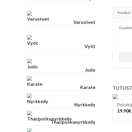
Kuvaus
Varusteet
Uusimma
Vyöt
Judo
Karate
TUTUST
Nyrkkeily
Polvitu
19.90
€
Thai/potkunyrkkeily