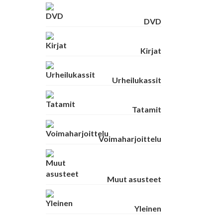
DVD
Kirjat
Urheilukassit
Tatamit
Voimaharjoittelu
Muut asusteet
Yleinen