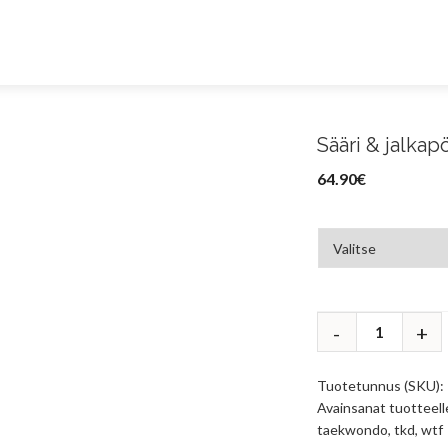
Sääri & jalka
64.90
€
Tuotetunnus (SKU):
Avainsanat tuotteel
taekwondo
,
tkd
,
wtf