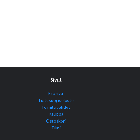
Sivut
Etusivu
Tietosuojaseloste
Toimitusehdot
Kauppa
Ostoskori
Tilini