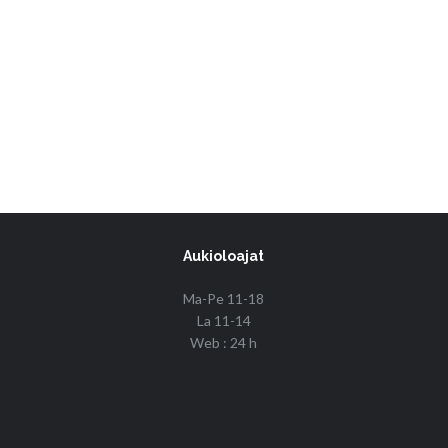
Aukioloajat
Ma-Pe 11-18
La 11-14
Web : 24 h