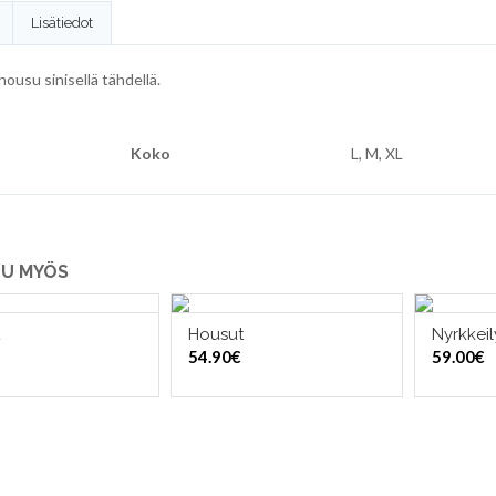
Lisätiedot
ousu sinisellä tähdellä.
Koko
L, M, XL
U MYÖS
Housut
Nyrkkeil
ITSE VAIHTOEHDOISTA
VALITSE VAIHTOEHDOISTA
VALI
54.90
€
59.00
€