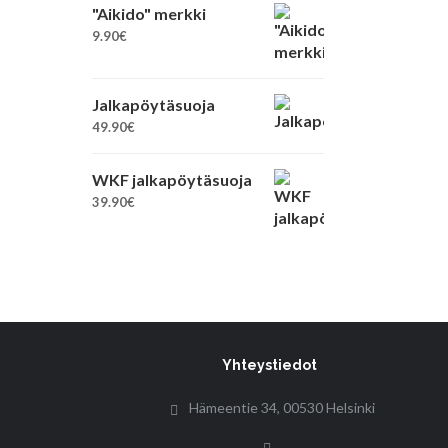
"Aikido" merkki
9.90
€
Jalkapöytäsuoja
49.90
€
WKF jalkapöytäsuoja
39.90
€
Yhteystiedot
Hämeentie 34, 00530 Helsinki