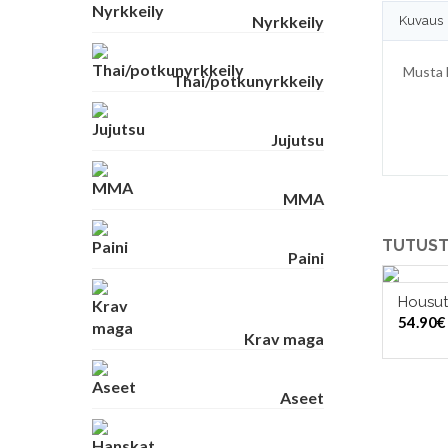
Nyrkkeily
Kuvaus
Musta h
Thai/potkunyrkkeily
Jujutsu
MMA
TUTUST
Paini
Housut
VAL
54.90
€
Krav maga
Aseet