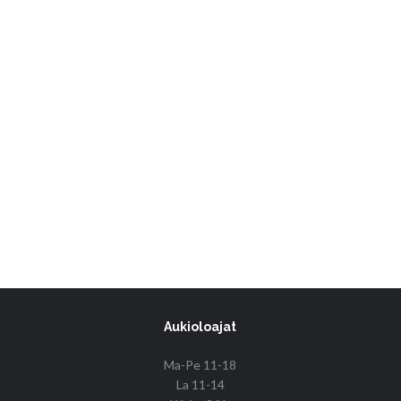
Aukioloajat
Ma-Pe 11-18
La 11-14