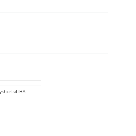
yshortsit IBA
TSE VAIHTOEHDOISTA