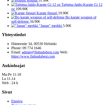
Housut
51.90
€
Taijutsu-Jaido-Karate Gi 12
oz
109.90
€
Karate figuuri
19.90
€
Bo karate weapon of
self-defense
34.90
€
"Japan" merkki
5.90
€
Yhteystiedot
Hämeentie 34, 00530 Helsinki
Phone: 09 774 1646
Email:
admin@finbudobest.com
Web:
https://www.finbudobest.com
Aukioloajat
Ma-Pe 11-18
La 11-14
Web : 24 h
Sivut
Etusivu