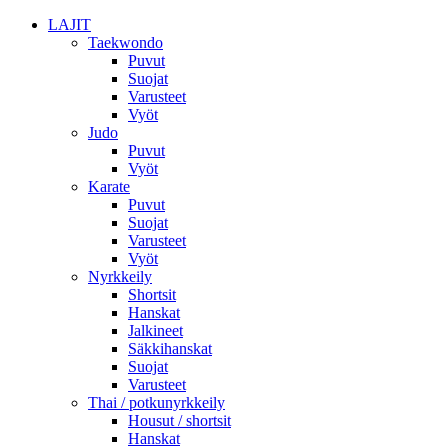
LAJIT
Taekwondo
Puvut
Suojat
Varusteet
Vyöt
Judo
Puvut
Vyöt
Karate
Puvut
Suojat
Varusteet
Vyöt
Nyrkkeily
Shortsit
Hanskat
Jalkineet
Säkkihanskat
Suojat
Varusteet
Thai / potkunyrkkeily
Housut / shortsit
Hanskat