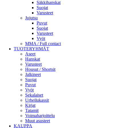
Säkkihanskat
Suojat
Varusteet
Jujutsu
Puvut
Suojat
Varusteet
Vyöt
MMA / Full contact
TUOTERYHMÄT
Aseet
Hanskat
Varusteet
Housut / Shortsit
Jalkineet
Suojat
Puvut
Vyöt
Sekalaiset
Urheilukassit
Kirjat
Tatamit
Voimaharjoittelu
Muut asusteet
KAUPPA