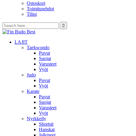
Ostoskori
Toimitusehdot
Tilini
LAJIT
Taekwondo
Puvut
Suojat
Varusteet
Vyöt
Judo
Puvut
Vyöt
Karate
Puvut
Suojat
Varusteet
Vyöt
Nyrkkeily
Shortsit
Hanskat
Jalkineet