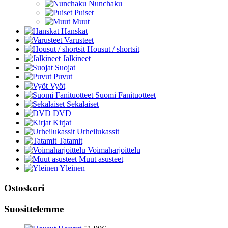
Nunchaku
Puiset
Muut
Hanskat
Varusteet
Housut / shortsit
Jalkineet
Suojat
Puvut
Vyöt
Suomi Fanituotteet
Sekalaiset
DVD
Kirjat
Urheilukassit
Tatamit
Voimaharjoittelu
Muut asusteet
Yleinen
Ostoskori
Suosittelemme