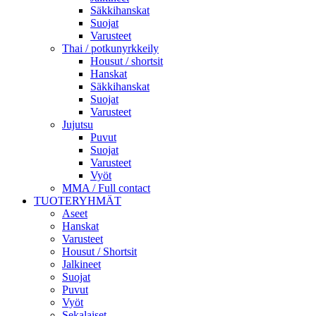
Säkkihanskat
Suojat
Varusteet
Thai / potkunyrkkeily
Housut / shortsit
Hanskat
Säkkihanskat
Suojat
Varusteet
Jujutsu
Puvut
Suojat
Varusteet
Vyöt
MMA / Full contact
TUOTERYHMÄT
Aseet
Hanskat
Varusteet
Housut / Shortsit
Jalkineet
Suojat
Puvut
Vyöt
Sekalaiset