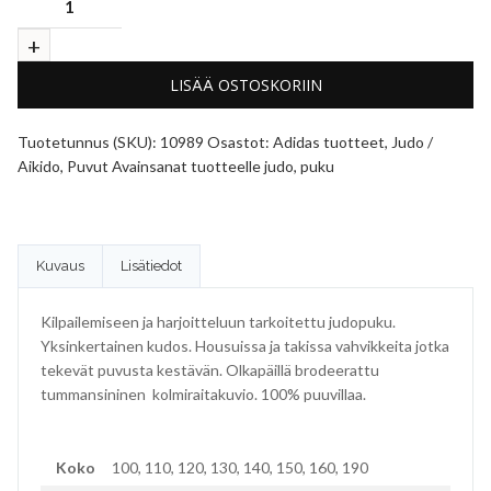
LISÄÄ OSTOSKORIIN
Tuotetunnus (SKU):
10989
Osastot:
Adidas tuotteet
,
Judo /
Aikido
,
Puvut
Avainsanat tuotteelle
judo
,
puku
Kuvaus
Lisätiedot
Kilpailemiseen ja harjoitteluun tarkoitettu judopuku.
Yksinkertainen kudos. Housuissa ja takissa vahvikkeita jotka
tekevät puvusta kestävän. Olkapäillä brodeerattu
tummansininen kolmiraitakuvio. 100% puuvillaa.
Koko
100, 110, 120, 130, 140, 150, 160, 190