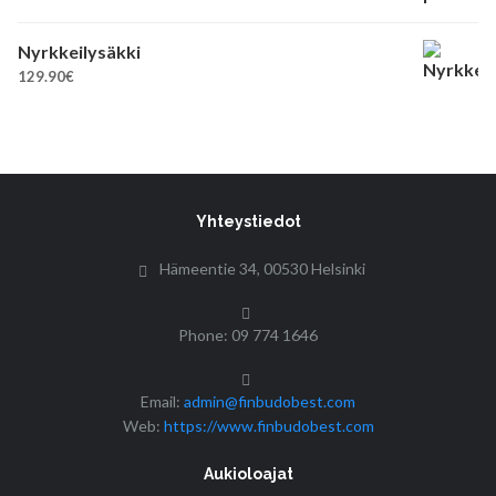
Nyrkkeilysäkki
129.90
€
Yhteystiedot
Hämeentie 34, 00530 Helsinki
Phone: 09 774 1646
Email:
admin@finbudobest.com
Web:
https://www.finbudobest.com
Aukioloajat