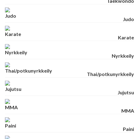
Taekwondo
Judo
Karate
Nyrkkeily
Thai/potkunyrkkeily
Jujutsu
MMA
Paini