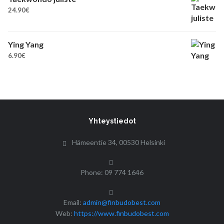
24.90
€
Ying Yang
6.90
€
Yhteystiedot
Hämeentie 34, 00530 Helsinki
Phone: 09 774 1646
Email:
admin@finbudobest.com
Web:
https://www.finbudobest.com