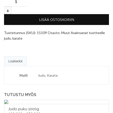
LISÄÄ OSTOSKORIIN
Tuotetunnus (SKU):
15109
Osasto:
Muut
Avainsanat tuotteelle
judo
,
karate
Lisätiedot
Malli
Judo, Karate
TUTUSTU MYÖS
Judo puku 1000g
VALITSE VAIHTOEHDOISTA