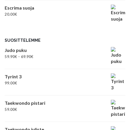
Escrima suoja
20.00
€
SUOSITTELEMME
Judo puku
Hintaluokka:
59.90
€
–
69.90
€
59.90€
-
69.90€
Tyrint 3
99.00
€
Taekwondo pistari
59.00
€
Taekwondo juliste