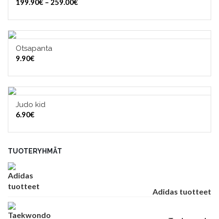
Hintaluokka:
199.90
€
–
259.00
€
199.90€
-
259.00€
Otsapanta
VALITSE VAIHTOEHDOISTA
9.90
€
Judo kid
LISÄÄ OSTOSKORIIN
6.90
€
TUOTERYHMÄT
Adidas tuotteet