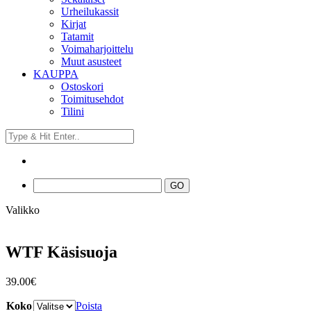
Urheilukassit
Kirjat
Tatamit
Voimaharjoittelu
Muut asusteet
KAUPPA
Ostoskori
Toimitusehdot
Tilini
Valikko
WTF Käsisuoja
39.00
€
Koko
Poista