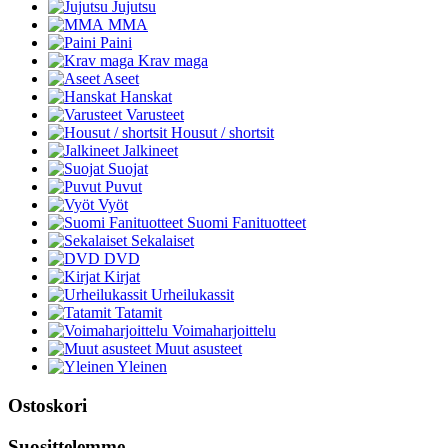
Jujutsu
MMA
Paini
Krav maga
Aseet
Hanskat
Varusteet
Housut / shortsit
Jalkineet
Suojat
Puvut
Vyöt
Suomi Fanituotteet
Sekalaiset
DVD
Kirjat
Urheilukassit
Tatamit
Voimaharjoittelu
Muut asusteet
Yleinen
Ostoskori
Suosittelemme