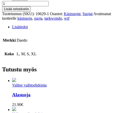
WTF
Käsisuoja
Lisää ostoskoriin
määrä
Tuotetunnus (SKU):
10629-1
Osastot:
Käsisuojat
,
Suojat
Avainsanat
tuotteelle
käsisuoja
,
suoja
,
taekwondo
,
wtf
Lisätiedot
Merkki
Daedo
Koko
L, M, S, XL
Tutustu myös
Valitse vaihtoehdoista
Alasuoja
21.90
€