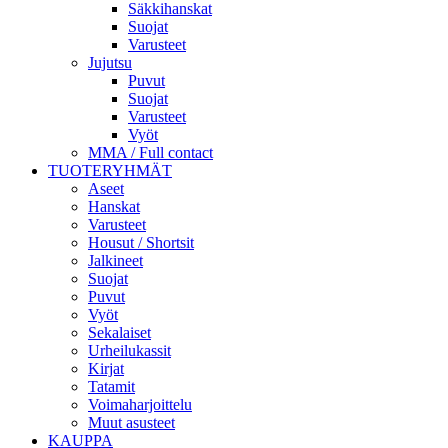
Säkkihanskat
Suojat
Varusteet
Jujutsu
Puvut
Suojat
Varusteet
Vyöt
MMA / Full contact
TUOTERYHMÄT
Aseet
Hanskat
Varusteet
Housut / Shortsit
Jalkineet
Suojat
Puvut
Vyöt
Sekalaiset
Urheilukassit
Kirjat
Tatamit
Voimaharjoittelu
Muut asusteet
KAUPPA