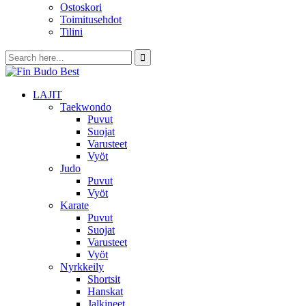
Ostoskori
Toimitusehdot
Tilini
LAJIT
Taekwondo
Puvut
Suojat
Varusteet
Vyöt
Judo
Puvut
Vyöt
Karate
Puvut
Suojat
Varusteet
Vyöt
Nyrkkeily
Shortsit
Hanskat
Jalkineet