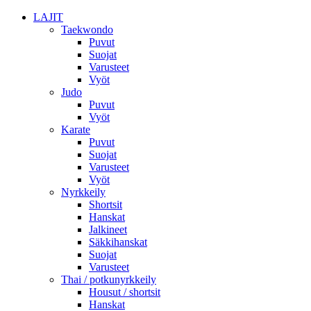
LAJIT
Taekwondo
Puvut
Suojat
Varusteet
Vyöt
Judo
Puvut
Vyöt
Karate
Puvut
Suojat
Varusteet
Vyöt
Nyrkkeily
Shortsit
Hanskat
Jalkineet
Säkkihanskat
Suojat
Varusteet
Thai / potkunyrkkeily
Housut / shortsit
Hanskat