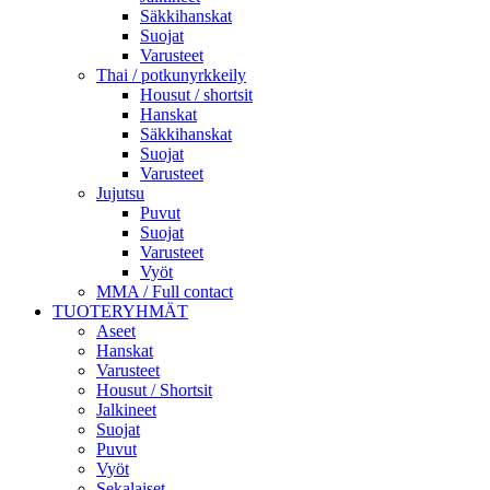
Säkkihanskat
Suojat
Varusteet
Thai / potkunyrkkeily
Housut / shortsit
Hanskat
Säkkihanskat
Suojat
Varusteet
Jujutsu
Puvut
Suojat
Varusteet
Vyöt
MMA / Full contact
TUOTERYHMÄT
Aseet
Hanskat
Varusteet
Housut / Shortsit
Jalkineet
Suojat
Puvut
Vyöt
Sekalaiset