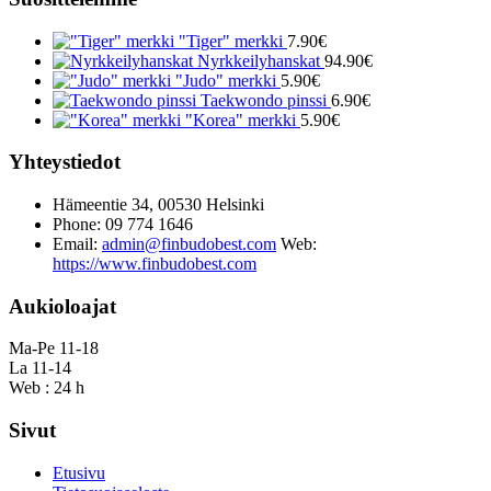
"Tiger" merkki
7.90
€
Nyrkkeilyhanskat
94.90
€
"Judo" merkki
5.90
€
Taekwondo pinssi
6.90
€
"Korea" merkki
5.90
€
Yhteystiedot
Hämeentie 34, 00530 Helsinki
Phone: 09 774 1646
Email:
admin@finbudobest.com
Web:
https://www.finbudobest.com
Aukioloajat
Ma-Pe 11-18
La 11-14
Web : 24 h
Sivut
Etusivu