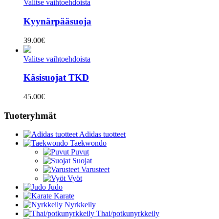
Valitse vaihtoehdoista
Kyynärpääsuoja
39.00
€
Valitse vaihtoehdoista
Käsisuojat TKD
45.00
€
Tuoteryhmät
Adidas tuotteet
Taekwondo
Puvut
Suojat
Varusteet
Vyöt
Judo
Karate
Nyrkkeily
Thai/potkunyrkkeily