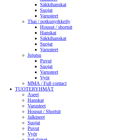
Säkkihanskat
Suojat
Varusteet
Thai / potkunyrkkeily
Housut / shortsit
Hanskat
Säkkihanskat
Suojat
Varusteet
Jujutsu
Puvut
Suojat
Varusteet
Vyöt
MMA / Full contact
TUOTERYHMÄT
Aseet
Hanskat
Varusteet
Housut / Shortsit
Jalkineet
Suojat
Puvut
Vyöt
Sekalaiset