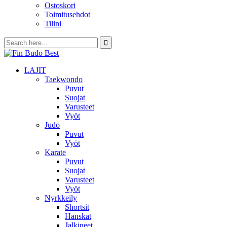
Ostoskori
Toimitusehdot
Tilini
LAJIT
Taekwondo
Puvut
Suojat
Varusteet
Vyöt
Judo
Puvut
Vyöt
Karate
Puvut
Suojat
Varusteet
Vyöt
Nyrkkeily
Shortsit
Hanskat
Jalkineet