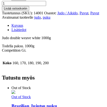
Judo
puku
Lisää ostoskoriin
1000g
Tuotetunnus (SKU):
14001
Osastot:
Judo / Aikido
,
Puvut
,
Puvut
määrä
Avainsanat tuotteelle
judo
,
puku
Kuvaus
Lisätiedot
Judo double weave white 1000g
Todella paksu. 1000g
Competition Gi.
Koko
160, 170, 180, 190, 200
Tutustu myös
Out of Stock
Out of Stock
Brazilian Jujutsu puku