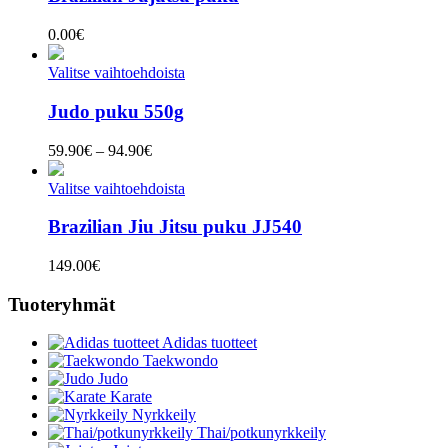
0.00
€
Valitse vaihtoehdoista
Judo puku 550g
Hintaluokka:
59.90
€
–
94.90
€
59.90€
-
Valitse vaihtoehdoista
94.90€
Brazilian Jiu Jitsu puku JJ540
149.00
€
Tuoteryhmät
Adidas tuotteet
Taekwondo
Judo
Karate
Nyrkkeily
Thai/potkunyrkkeily