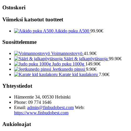
Ostoskori
Viimeksi katsotut tuotteet
Aikido puku A500
99.90
€
Suosittelemme
Voimannostovyö
41.90
€
Sääri & jalkapöytäsuoja
99.90
€
Judo puku 1000g
149.90
€
Jeetkunedo pinssi
9.90
€
Karate kid kaulakoru
7.90
€
Yhteystiedot
Hämeentie 34, 00530 Helsinki
Phone: 09 774 1646
Email:
admin@finbudobest.com
Web:
https://www.finbudobest.com
Aukioloajat