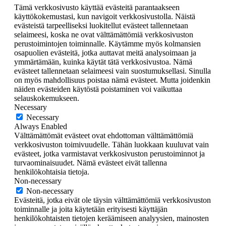
Tämä verkkosivusto käyttää evästeitä parantaakseen
käyttökokemustasi, kun navigoit verkkosivustolla. Näistä
evästeistä tarpeelliseksi luokitellut evästeet tallennetaan
selaimeesi, koska ne ovat välttämättömiä verkkosivuston
perustoimintojen toiminnalle. Käytämme myös kolmansien
osapuolien evästeitä, jotka auttavat meitä analysoimaan ja
ymmärtämään, kuinka käytät tätä verkkosivustoa. Nämä
evästeet tallennetaan selaimeesi vain suostumuksellasi. Sinulla
on myös mahdollisuus poistaa nämä evästeet. Mutta joidenkin
näiden evästeiden käytöstä poistaminen voi vaikuttaa
selauskokemukseen.
Necessary
Necessary
Always Enabled
Välttämättömät evästeet ovat ehdottoman välttämättömiä
verkkosivuston toimivuudelle. Tähän luokkaan kuuluvat vain
evästeet, jotka varmistavat verkkosivuston perustoiminnot ja
turvaominaisuudet. Nämä evästeet eivät tallenna
henkilökohtaisia tietoja.
Non-necessary
Non-necessary
Evästeitä, jotka eivät ole täysin välttämättömiä verkkosivuston
toiminnalle ja joita käytetään erityisesti käyttäjän
henkilökohtaisten tietojen keräämiseen analyysien, mainosten