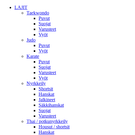
LAJIT
Taekwondo
Puvut
Suojat
Varusteet
Vyöt
Judo
Puvut
Vyöt
Karate
Puvut
Suojat
Varusteet
Vyöt
Nyrkkeily
Shortsit
Hanskat
Jalkineet
Säkkihanskat
Suojat
Varusteet
Thai / potkunyrkkeily
Housut / shortsit
Hanskat