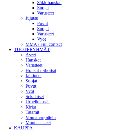
Säkkihanskat
Suojat
Varusteet
Jujutsu
Puvut
Suojat
Varusteet
Vyöt
MMA / Full contact
TUOTERYHMÄT
Aseet
Hanskat
Varusteet
Housut / Shortsit
Jalkineet
Suojat
Puvut
Vyöt
Sekalaiset
Urheilukassit
Kirjat
Tatamit
Voimaharjoittelu
Muut asusteet
KAUPPA