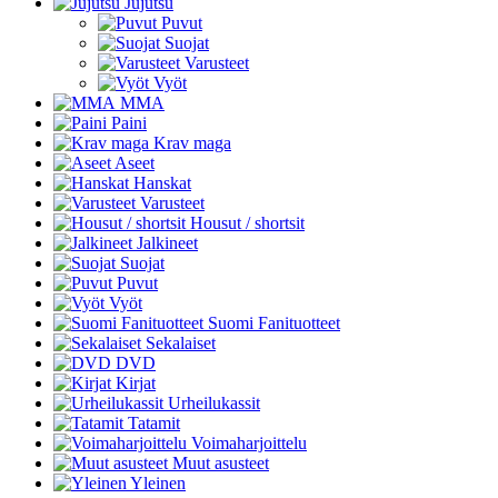
Jujutsu
Puvut
Suojat
Varusteet
Vyöt
MMA
Paini
Krav maga
Aseet
Hanskat
Varusteet
Housut / shortsit
Jalkineet
Suojat
Puvut
Vyöt
Suomi Fanituotteet
Sekalaiset
DVD
Kirjat
Urheilukassit
Tatamit
Voimaharjoittelu
Muut asusteet
Yleinen