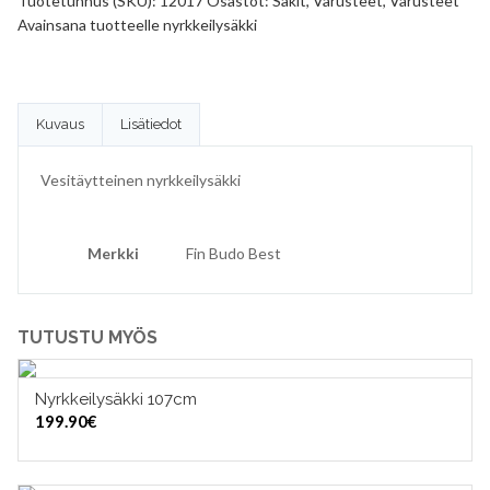
Tuotetunnus (SKU):
12017
Osastot:
Säkit
,
Varusteet
,
Varusteet
Avainsana tuotteelle
nyrkkeilysäkki
Kuvaus
Lisätiedot
Vesitäytteinen nyrkkeilysäkki
Merkki
Fin Budo Best
TUTUSTU MYÖS
Nyrkkeilysäkki 107cm
VALITSE VAIHTOEHDOISTA
199.90
€