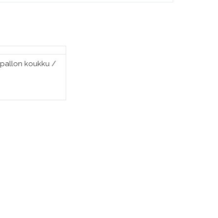
pallon koukku /
SÄÄ OSTOSKORIIN