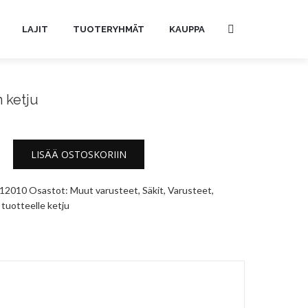
LAJIT
TUOTERYHMÄT
KAUPPA
 ketju
LISÄÄ OSTOSKORIIN
12010
Osastot:
Muut varusteet
,
Säkit
,
Varusteet
,
 tuotteelle
ketju