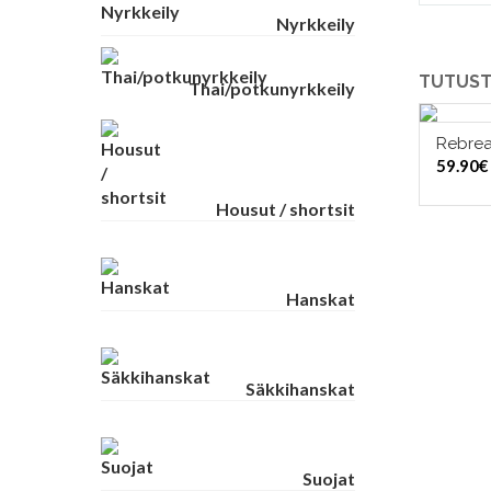
Nyrkkeily
TUTUST
Thai/potkunyrkkeily
Rebrea
59.90
€
Housut / shortsit
Hanskat
Säkkihanskat
Suojat