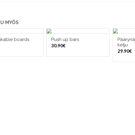
U MYÖS
kable boards
Push up bars
Päärynä
LISÄÄ OSTOSKORIIN
LISÄÄ OSTOSKORIIN
LI
ketju
30.90
€
29.90
€