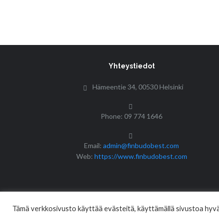
Yhteystiedot
Hämeentie 34, 00530 Helsinki
Phone: 09 774 1646
Email:
admin@finbudobest.com
Web:
https://www.finbudobest.com
Tämä verkkosivusto käyttää evästeitä, käyttämällä sivustoa hyväk