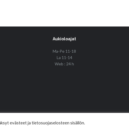
Aukioloajat
Ma-Pe 11-18
La 11-14
Web : 24 h
© Copyright 2017 Fin Budo Best | Golden Tiger
syt evästeet ja tietosuojaselosteen sisällön.