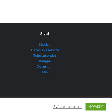
Sivut
Etusivu
Tietosuojaseloste
Toimitusehdot
Kauppa
Ostoskori
Tilini
Eväste asetukset
HYVÄKSY