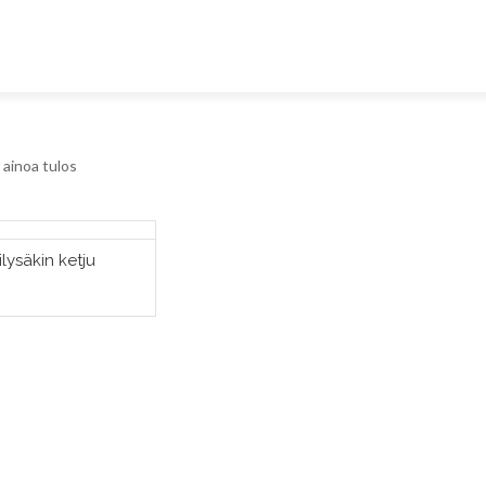
ainoa tulos
lysäkin ketju
LISÄÄ OSTOSKORIIN