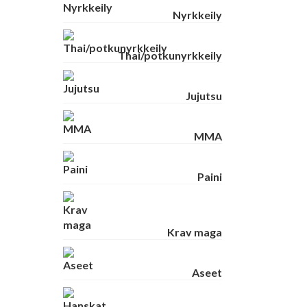
Nyrkkeily
Thai/potkunyrkkeily
Jujutsu
MMA
Paini
Krav maga
Aseet