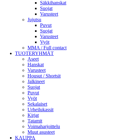
Säkkihanskat
Suojat
Varusteet
Jujutsu
Puvut
Suojat
Varusteet
Vyöt
MMA / Full contact
TUOTERYHMÄT
Aseet
Hanskat
Varusteet
Housut / Shortsit
Jalkineet
Suojat
Puvut
Vyöt
Sekalaiset
Urheilukassit
Kirjat
Tatamit
Voimaharjoittelu
Muut asusteet
KAUPPA