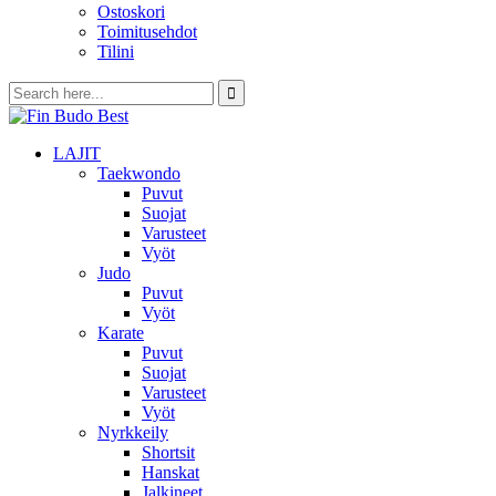
Ostoskori
Toimitusehdot
Tilini
LAJIT
Taekwondo
Puvut
Suojat
Varusteet
Vyöt
Judo
Puvut
Vyöt
Karate
Puvut
Suojat
Varusteet
Vyöt
Nyrkkeily
Shortsit
Hanskat
Jalkineet