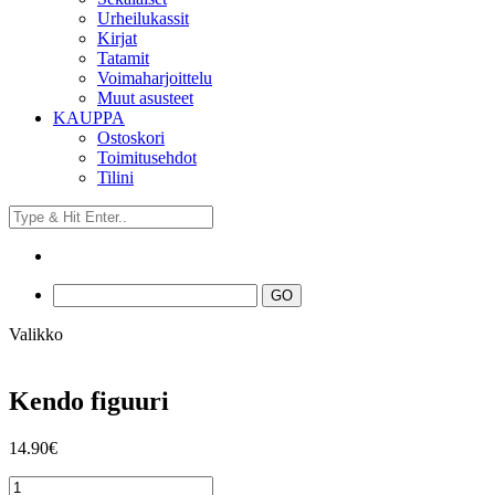
Urheilukassit
Kirjat
Tatamit
Voimaharjoittelu
Muut asusteet
KAUPPA
Ostoskori
Toimitusehdot
Tilini
Valikko
Kendo figuuri
14.90
€
Kendo