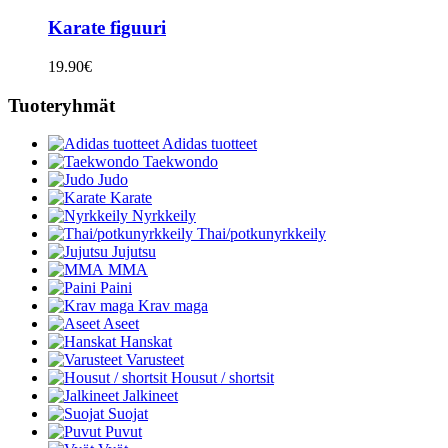
Karate figuuri
19.90
€
Tuoteryhmät
Adidas tuotteet
Taekwondo
Judo
Karate
Nyrkkeily
Thai/potkunyrkkeily
Jujutsu
MMA
Paini
Krav maga
Aseet
Hanskat
Varusteet
Housut / shortsit
Jalkineet
Suojat
Puvut