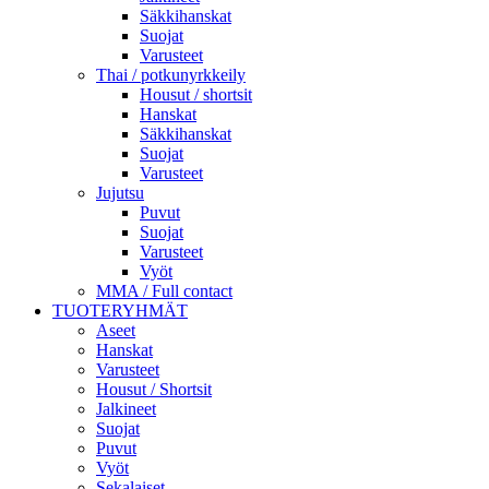
Säkkihanskat
Suojat
Varusteet
Thai / potkunyrkkeily
Housut / shortsit
Hanskat
Säkkihanskat
Suojat
Varusteet
Jujutsu
Puvut
Suojat
Varusteet
Vyöt
MMA / Full contact
TUOTERYHMÄT
Aseet
Hanskat
Varusteet
Housut / Shortsit
Jalkineet
Suojat
Puvut
Vyöt
Sekalaiset