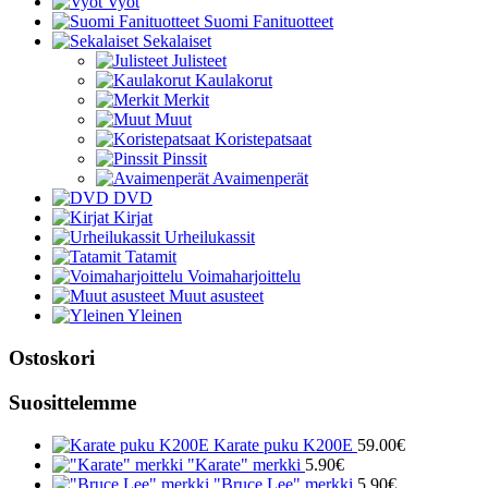
Vyöt
Suomi Fanituotteet
Sekalaiset
Julisteet
Kaulakorut
Merkit
Muut
Koristepatsaat
Pinssit
Avaimenperät
DVD
Kirjat
Urheilukassit
Tatamit
Voimaharjoittelu
Muut asusteet
Yleinen
Ostoskori
Suosittelemme
Karate puku K200E
59.00
€
"Karate" merkki
5.90
€
"Bruce Lee" merkki
5.90
€