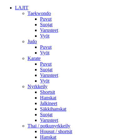
LAJIT
Taekwondo
Puvut
Suojat
Varusteet
Vyöt
Judo
Puvut
Vyöt
Karate
Puvut
Suojat
Varusteet
Vyöt
Nyrkkeily
Shortsit
Hanskat
Jalkineet
Säkkihanskat
Suojat
Varusteet
Thai / potkunyrkkeily
Housut / shortsit
Hanskat