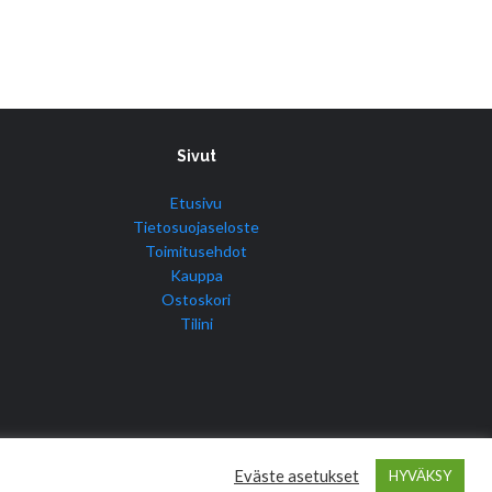
Sivut
Etusivu
Tietosuojaseloste
Toimitusehdot
Kauppa
Ostoskori
Tilini
Eväste asetukset
HYVÄKSY