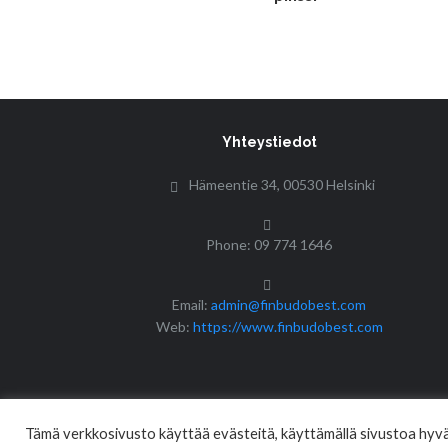
Yhteystiedot
Hämeentie 34, 00530 Helsinki
Phone: 09 774 1646
Email:
admin@finbudobest.com
Web:
https://www.finbudobest.com
Tämä verkkosivusto käyttää evästeitä, käyttämällä sivustoa hyväk