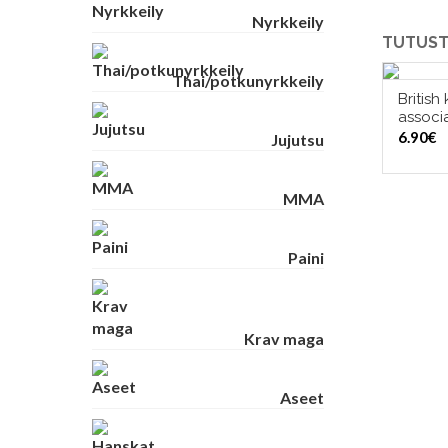
Nyrkkeily
TUTUST
Thai/potkunyrkkeily
British
associa
6.90
€
Jujutsu
MMA
Paini
Krav maga
Aseet