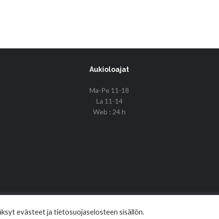
Aukioloajat
Ma-Pe 11-18
La 11-14
Web : 24 h
© Copyright 2017 Fin Budo Best | Golden Tiger
syt evästeet ja tietosuojaselosteen sisällön.