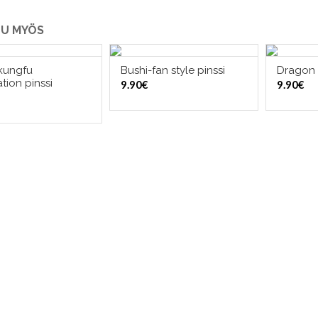
U MYÖS
 kungfu
Bushi-fan style pinssi
Dragon 
LISÄÄ OSTOSKORIIN
LISÄÄ OSTOSKORIIN
LI
tion pinssi
9.90
€
9.90
€