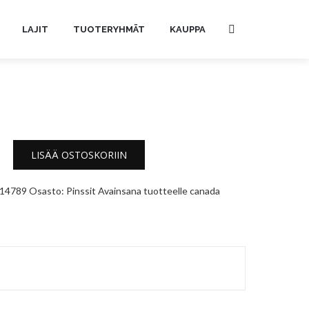
LAJIT
TUOTERYHMÄT
KAUPPA
LISÄÄ OSTOSKORIIN
14789
Osasto:
Pinssit
Avainsana tuotteelle
canada