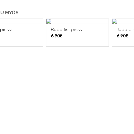
U MYÖS
pinssi
Budo fist pinssi
Judo pin
LISÄÄ OSTOSKORIIN
LISÄÄ OSTOSKORIIN
LI
6.90
€
6.90
€