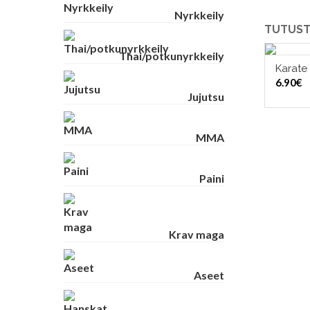
Nyrkkeily
TUTUST
Thai/potkunyrkkeily
Karate 
6.90
€
Jujutsu
MMA
Paini
Krav maga
Aseet