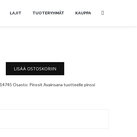
LAJIT
TUOTERYHMÄT
KAUPPA
LISÄÄ OSTOSKORIIN
14745
Osasto:
Pinssit
Avainsana tuotteelle
pinssi