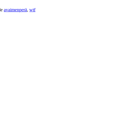
lle
avaimenperä
,
wtf