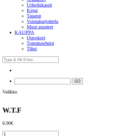
Urheilukassit
Kirjat
Tatamit
Voimaharjoittelu
Muut asusteet
KAUPPA
Ostoskori
Toimitusehdot
Tilini
Valikko
W.T.F
6.90
€
W.T.F