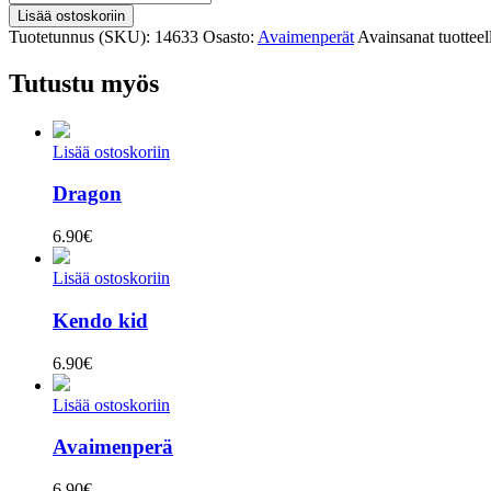
määrä
Lisää ostoskoriin
Tuotetunnus (SKU):
14633
Osasto:
Avaimenperät
Avainsanat tuottee
Tutustu myös
Lisää ostoskoriin
Dragon
6.90
€
Lisää ostoskoriin
Kendo kid
6.90
€
Lisää ostoskoriin
Avaimenperä
6.90
€