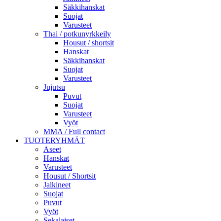
Säkkihanskat
Suojat
Varusteet
Thai / potkunyrkkeily
Housut / shortsit
Hanskat
Säkkihanskat
Suojat
Varusteet
Jujutsu
Puvut
Suojat
Varusteet
Vyöt
MMA / Full contact
TUOTERYHMÄT
Aseet
Hanskat
Varusteet
Housut / Shortsit
Jalkineet
Suojat
Puvut
Vyöt
Sekalaiset