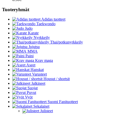
Tuoteryhmät
Adidas tuotteet
Taekwondo
Judo
Karate
Nyrkkeily
Thai/potkunyrkkeily
Jujutsu
MMA
Paini
Krav maga
Aseet
Hanskat
Varusteet
Housut / shortsit
Jalkineet
Suojat
Puvut
Vyöt
Suomi Fanituotteet
Sekalaiset
Julisteet