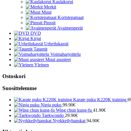
Kaulakorut
Merkit
Muut
Koristepatsaat
Pinssit
Avaimenperät
DVD
Kirjat
Urheilukassit
Tatamit
Voimaharjoittelu
Muut asusteet
Yleinen
Ostoskori
Suosittelemme
Karate puku K220K training
6
Ninja puku
99.90
€
Wing chun kung-fu
41.90
€
Taekwondo
29.90
€
Nyrkkeilyhanskat
94.90
€