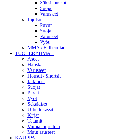
Säkkihanskat
Suojat
Varusteet
Jujutsu
Puvut
Suojat
Varusteet
Vyöt
MMA / Full contact
TUOTERYHMÄT
Aseet
Hanskat
Varusteet
Housut / Shortsit
Jalkineet
Suojat
Puvut
Vyöt
Sekalaiset
Urheilukassit
Kirjat
Tatamit
Voimaharjoittelu
Muut asusteet
KAUPPA