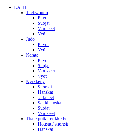
LAJIT
Taekwondo
Puvut
Suojat
Varusteet
Vyöt
Judo
Puvut
Vyöt
Karate
Puvut
Suojat
Varusteet
Vyöt
Nyrkkeily
Shortsit
Hanskat
Jalkineet
Säkkihanskat
Suojat
Varusteet
Thai / potkunyrkkeily
Housut / shortsit
Hanskat