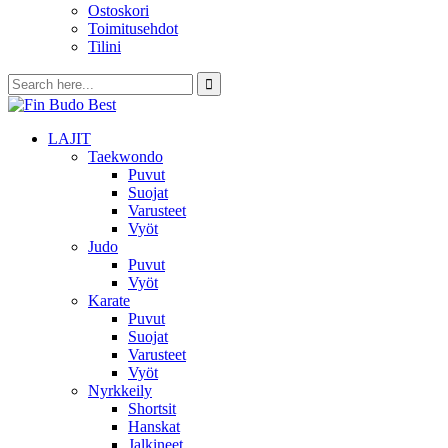
Ostoskori
Toimitusehdot
Tilini
LAJIT
Taekwondo
Puvut
Suojat
Varusteet
Vyöt
Judo
Puvut
Vyöt
Karate
Puvut
Suojat
Varusteet
Vyöt
Nyrkkeily
Shortsit
Hanskat
Jalkineet