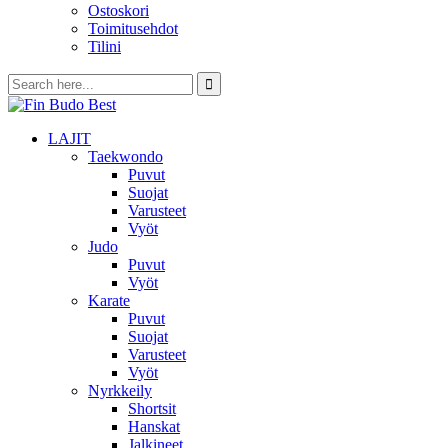
Ostoskori
Toimitusehdot
Tilini
LAJIT
Taekwondo
Puvut
Suojat
Varusteet
Vyöt
Judo
Puvut
Vyöt
Karate
Puvut
Suojat
Varusteet
Vyöt
Nyrkkeily
Shortsit
Hanskat
Jalkineet