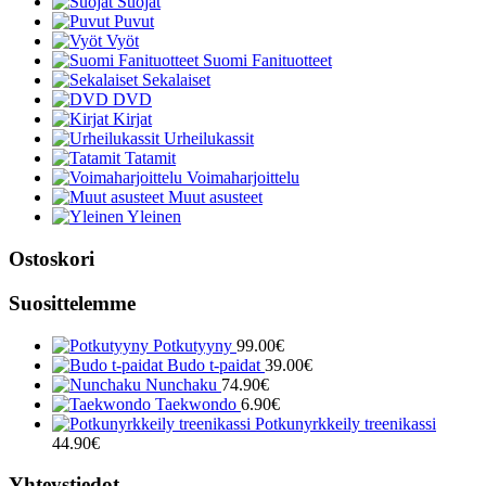
Suojat
Puvut
Vyöt
Suomi Fanituotteet
Sekalaiset
DVD
Kirjat
Urheilukassit
Tatamit
Voimaharjoittelu
Muut asusteet
Yleinen
Ostoskori
Suosittelemme
Potkutyyny
99.00
€
Budo t-paidat
39.00
€
Nunchaku
74.90
€
Taekwondo
6.90
€
Potkunyrkkeily treenikassi
44.90
€
Yhteystiedot