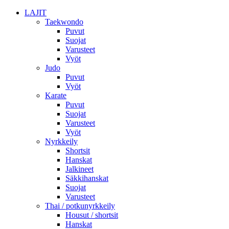
LAJIT
Taekwondo
Puvut
Suojat
Varusteet
Vyöt
Judo
Puvut
Vyöt
Karate
Puvut
Suojat
Varusteet
Vyöt
Nyrkkeily
Shortsit
Hanskat
Jalkineet
Säkkihanskat
Suojat
Varusteet
Thai / potkunyrkkeily
Housut / shortsit
Hanskat