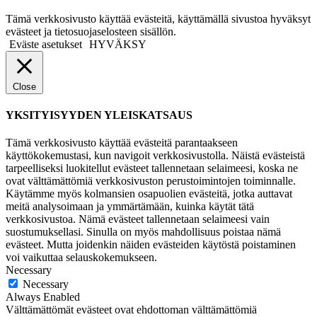
Tämä verkkosivusto käyttää evästeitä, käyttämällä sivustoa hyväksyt
evästeet ja tietosuojaselosteen sisällön.
Eväste asetukset
HYVÄKSY
Close
YKSITYISYYDEN YLEISKATSAUS
Tämä verkkosivusto käyttää evästeitä parantaakseen
käyttökokemustasi, kun navigoit verkkosivustolla. Näistä evästeistä
tarpeelliseksi luokitellut evästeet tallennetaan selaimeesi, koska ne
ovat välttämättömiä verkkosivuston perustoimintojen toiminnalle.
Käytämme myös kolmansien osapuolien evästeitä, jotka auttavat
meitä analysoimaan ja ymmärtämään, kuinka käytät tätä
verkkosivustoa. Nämä evästeet tallennetaan selaimeesi vain
suostumuksellasi. Sinulla on myös mahdollisuus poistaa nämä
evästeet. Mutta joidenkin näiden evästeiden käytöstä poistaminen
voi vaikuttaa selauskokemukseen.
Necessary
Necessary
Always Enabled
Välttämättömät evästeet ovat ehdottoman välttämättömiä