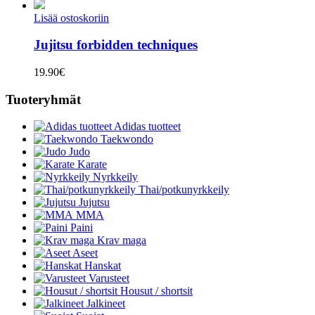
Lisää ostoskoriin
Jujitsu forbidden techniques
19.90
€
Tuoteryhmät
Adidas tuotteet
Taekwondo
Judo
Karate
Nyrkkeily
Thai/potkunyrkkeily
Jujutsu
MMA
Paini
Krav maga
Aseet
Hanskat
Varusteet
Housut / shortsit
Jalkineet