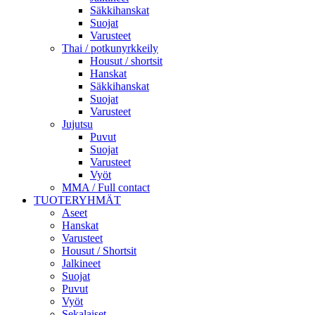
Säkkihanskat
Suojat
Varusteet
Thai / potkunyrkkeily
Housut / shortsit
Hanskat
Säkkihanskat
Suojat
Varusteet
Jujutsu
Puvut
Suojat
Varusteet
Vyöt
MMA / Full contact
TUOTERYHMÄT
Aseet
Hanskat
Varusteet
Housut / Shortsit
Jalkineet
Suojat
Puvut
Vyöt
Sekalaiset