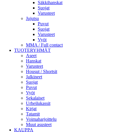
Säkkihanskat
Suojat
Varusteet
Jujutsu
Puvut
Suojat
Varusteet
Vyöt
MMA / Full contact
TUOTERYHMÄT
Aseet
Hanskat
Varusteet
Housut / Shortsit
Jalkineet
Suojat
Puvut
Vyöt
Sekalaiset
Urheilukassit
Kirjat
Tatamit
Voimaharjoittelu
Muut asusteet
KAUPPA