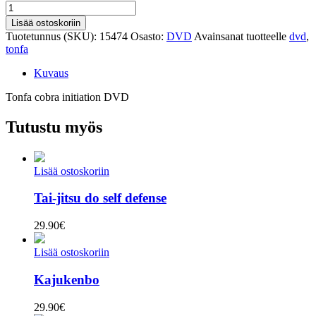
Tonfa
cobra
Lisää ostoskoriin
initiation
Tuotetunnus (SKU):
15474
Osasto:
DVD
Avainsanat tuotteelle
dvd
,
määrä
tonfa
Kuvaus
Tonfa cobra initiation DVD
Tutustu myös
Lisää ostoskoriin
Tai-jitsu do self defense
29.90
€
Lisää ostoskoriin
Kajukenbo
29.90
€