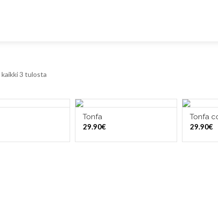
kaikki 3 tulosta
Tonfa
Tonfa co
ITSE VAIHTOEHDOISTA
LISÄÄ OSTOSKORIIN
LI
29.90
€
29.90
€