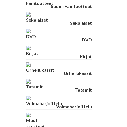
Suomi Fanituotteet
Sekalaiset
DVD
Kirjat
Urheilukassit
Tatamit
Voimaharjoittelu