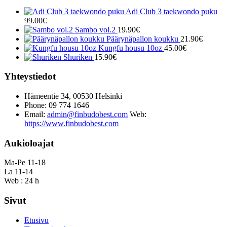
Adi Club 3 taekwondo puku
99.00
€
Sambo vol.2
19.90
€
Päärynäpallon koukku
21.90
€
Kungfu housu 10oz
45.00
€
Shuriken
15.90
€
Yhteystiedot
Hämeentie 34, 00530 Helsinki
Phone: 09 774 1646
Email:
admin@finbudobest.com
Web:
https://www.finbudobest.com
Aukioloajat
Ma-Pe 11-18
La 11-14
Web : 24 h
Sivut
Etusivu