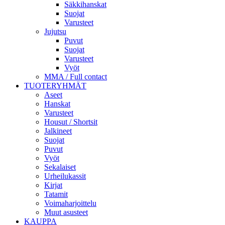
Säkkihanskat
Suojat
Varusteet
Jujutsu
Puvut
Suojat
Varusteet
Vyöt
MMA / Full contact
TUOTERYHMÄT
Aseet
Hanskat
Varusteet
Housut / Shortsit
Jalkineet
Suojat
Puvut
Vyöt
Sekalaiset
Urheilukassit
Kirjat
Tatamit
Voimaharjoittelu
Muut asusteet
KAUPPA