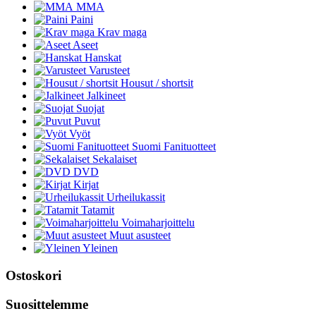
MMA
Paini
Krav maga
Aseet
Hanskat
Varusteet
Housut / shortsit
Jalkineet
Suojat
Puvut
Vyöt
Suomi Fanituotteet
Sekalaiset
DVD
Kirjat
Urheilukassit
Tatamit
Voimaharjoittelu
Muut asusteet
Yleinen
Ostoskori
Suosittelemme