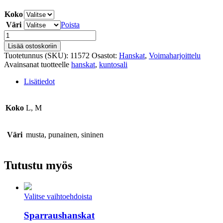
Koko
Väri
Poista
Kuntosalihanskat
määrä
Lisää ostoskoriin
Tuotetunnus (SKU):
11572
Osastot:
Hanskat
,
Voimaharjoittelu
Avainsanat tuotteelle
hanskat
,
kuntosali
Lisätiedot
Koko
L, M
Väri
musta, punainen, sininen
Tutustu myös
Valitse vaihtoehdoista
Sparraushanskat