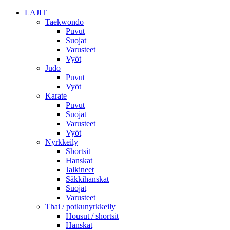
LAJIT
Taekwondo
Puvut
Suojat
Varusteet
Vyöt
Judo
Puvut
Vyöt
Karate
Puvut
Suojat
Varusteet
Vyöt
Nyrkkeily
Shortsit
Hanskat
Jalkineet
Säkkihanskat
Suojat
Varusteet
Thai / potkunyrkkeily
Housut / shortsit
Hanskat