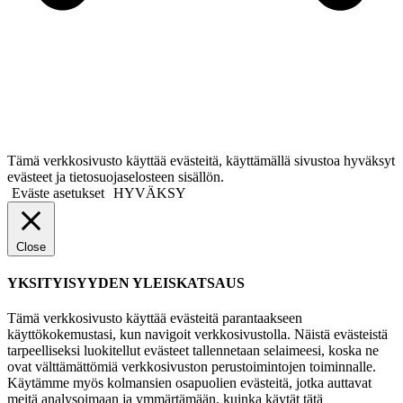
Tämä verkkosivusto käyttää evästeitä, käyttämällä sivustoa hyväksyt
evästeet ja tietosuojaselosteen sisällön.
Eväste asetukset
HYVÄKSY
Close
YKSITYISYYDEN YLEISKATSAUS
Tämä verkkosivusto käyttää evästeitä parantaakseen
käyttökokemustasi, kun navigoit verkkosivustolla. Näistä evästeistä
tarpeelliseksi luokitellut evästeet tallennetaan selaimeesi, koska ne
ovat välttämättömiä verkkosivuston perustoimintojen toiminnalle.
Käytämme myös kolmansien osapuolien evästeitä, jotka auttavat
meitä analysoimaan ja ymmärtämään, kuinka käytät tätä