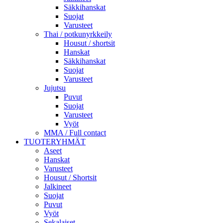
Säkkihanskat
Suojat
Varusteet
Thai / potkunyrkkeily
Housut / shortsit
Hanskat
Säkkihanskat
Suojat
Varusteet
Jujutsu
Puvut
Suojat
Varusteet
Vyöt
MMA / Full contact
TUOTERYHMÄT
Aseet
Hanskat
Varusteet
Housut / Shortsit
Jalkineet
Suojat
Puvut
Vyöt
Sekalaiset