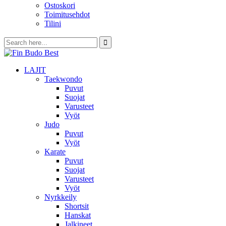
Ostoskori
Toimitusehdot
Tilini
LAJIT
Taekwondo
Puvut
Suojat
Varusteet
Vyöt
Judo
Puvut
Vyöt
Karate
Puvut
Suojat
Varusteet
Vyöt
Nyrkkeily
Shortsit
Hanskat
Jalkineet