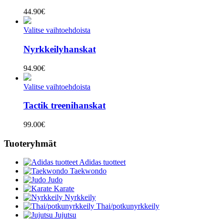
44.90
€
Valitse vaihtoehdoista
Nyrkkeilyhanskat
94.90
€
Valitse vaihtoehdoista
Tactik treenihanskat
99.00
€
Tuoteryhmät
Adidas tuotteet
Taekwondo
Judo
Karate
Nyrkkeily
Thai/potkunyrkkeily
Jujutsu