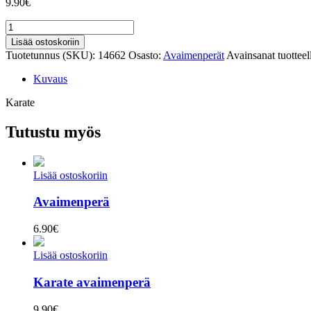
9.90
€
Karate
määrä
Lisää ostoskoriin
Tuotetunnus (SKU):
14662
Osasto:
Avaimenperät
Avainsanat tuottee
Kuvaus
Karate
Tutustu myös
Lisää ostoskoriin
Avaimenperä
6.90
€
Lisää ostoskoriin
Karate avaimenperä
9.90
€