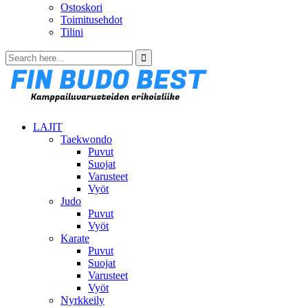
Ostoskori
Toimitusehdot
Tilini
LAJIT
Taekwondo
Puvut
Suojat
Varusteet
Vyöt
Judo
Puvut
Vyöt
Karate
Puvut
Suojat
Varusteet
Vyöt
Nyrkkeily