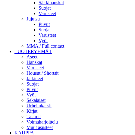
Säkkihanskat
Suojat
Varusteet
Jujutsu
Puvut
Suojat
Varusteet
Vyöt
MMA / Full contact
TUOTERYHMÄT
Aseet
Hanskat
Varusteet
Housut / Shortsit
Jalkineet
Suojat
Puvut
Vyöt
Sekalaiset
Urheilukassit
Kirjat
Tatamit
Voimaharjoittelu
Muut asusteet
KAUPPA