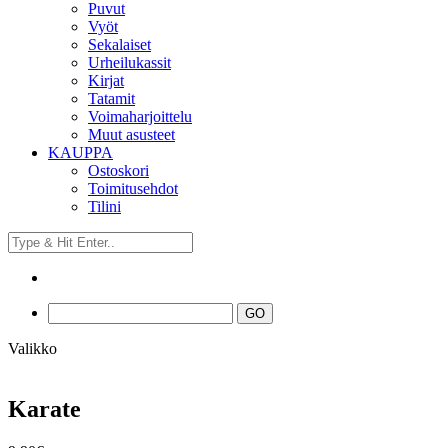
Puvut
Vyöt
Sekalaiset
Urheilukassit
Kirjat
Tatamit
Voimaharjoittelu
Muut asusteet
KAUPPA
Ostoskori
Toimitusehdot
Tilini
Valikko
Karate