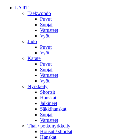
LAJIT
Taekwondo
Puvut
Suojat
Varusteet
Vyöt
Judo
Puvut
Vyöt
Karate
Puvut
Suojat
Varusteet
Vyöt
Nyrkkeily
Shortsit
Hanskat
Jalkineet
Säkkihanskat
Suojat
Varusteet
Thai / potkunyrkkeily
Housut / shortsit
Hanskat