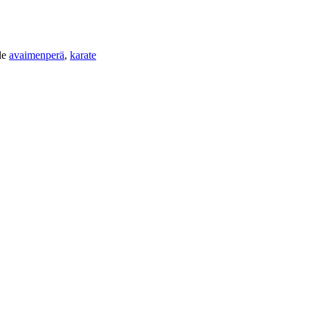
lle
avaimenperä
,
karate