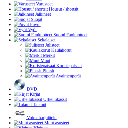
Varusteet
Housut / shortsit
Jalkineet
Suojat
Puvut
Vyöt
Suomi Fanituotteet
Sekalaiset
Julisteet
Kaulakorut
Merkit
Muut
Koristepatsaat
Pinssit
Avaimenperät
DVD
Kirjat
Urheilukassit
Tatamit
Voimaharjoittelu
Muut asusteet
Yleinen