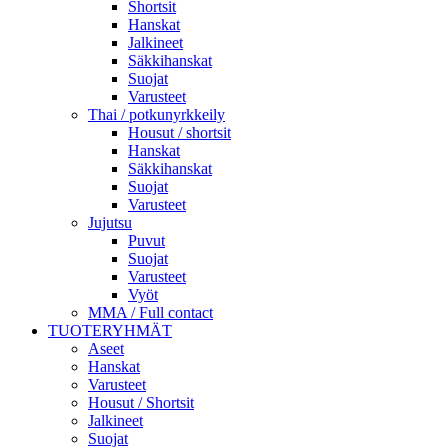
Shortsit
Hanskat
Jalkineet
Säkkihanskat
Suojat
Varusteet
Thai / potkunyrkkeily
Housut / shortsit
Hanskat
Säkkihanskat
Suojat
Varusteet
Jujutsu
Puvut
Suojat
Varusteet
Vyöt
MMA / Full contact
TUOTERYHMÄT
Aseet
Hanskat
Varusteet
Housut / Shortsit
Jalkineet
Suojat