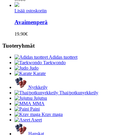
Lisää ostoskoriin
Avaimenperä
19.90
€
Tuoteryhmät
Adidas tuotteet
Taekwondo
Judo
Karate
Nyrkkeily
Thai/potkunyrkkeily
Jujutsu
MMA
Paini
Krav maga
Aseet
Hanskat