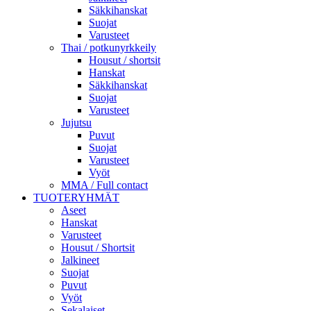
Säkkihanskat
Suojat
Varusteet
Thai / potkunyrkkeily
Housut / shortsit
Hanskat
Säkkihanskat
Suojat
Varusteet
Jujutsu
Puvut
Suojat
Varusteet
Vyöt
MMA / Full contact
TUOTERYHMÄT
Aseet
Hanskat
Varusteet
Housut / Shortsit
Jalkineet
Suojat
Puvut
Vyöt
Sekalaiset