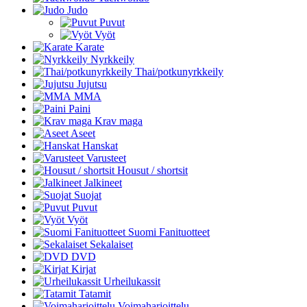
Judo
Puvut
Vyöt
Karate
Nyrkkeily
Thai/potkunyrkkeily
Jujutsu
MMA
Paini
Krav maga
Aseet
Hanskat
Varusteet
Housut / shortsit
Jalkineet
Suojat
Puvut
Vyöt
Suomi Fanituotteet
Sekalaiset
DVD
Kirjat
Urheilukassit
Tatamit
Voimaharjoittelu