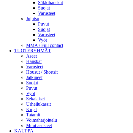
Säkkihanskat
Suojat
Varusteet
Jujutsu
Puvut
Suojat
Varusteet
Vyöt
MMA / Full contact
TUOTERYHMÄT
Aseet
Hanskat
Varusteet
Housut / Shortsit
Jalkineet
Suojat
Puvut
Vyöt
Sekalaiset
Urheilukassit
Kirjat
Tatamit
Voimaharjoittelu
Muut asusteet
KAUPPA