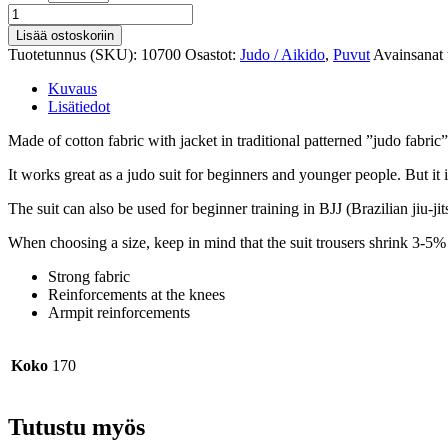
Judo
puku
Lisää ostoskoriin
määrä
Tuotetunnus (SKU):
10700
Osastot:
Judo / Aikido
,
Puvut
Avainsanat 
Kuvaus
Lisätiedot
Made of cotton fabric with jacket in traditional patterned ”judo fabric”
It works great as a judo suit for beginners and younger people. But it 
The suit can also be used for beginner training in BJJ (Brazilian jiu-ji
When choosing a size, keep in mind that the suit trousers shrink 3-5%
Strong fabric
Reinforcements at the knees
Armpit reinforcements
Koko
170
Tutustu myös