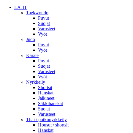
LAJIT
Taekwondo
Puvut
Suojat
Varusteet
Vyöt
Judo
Puvut
Vyöt
Karate
Puvut
Suojat
Varusteet
Vyöt
Nyrkkeily
Shortsit
Hanskat
Jalkineet
Säkkihanskat
Suojat
Varusteet
Thai / potkunyrkkeily
Housut / shortsit
Hanskat