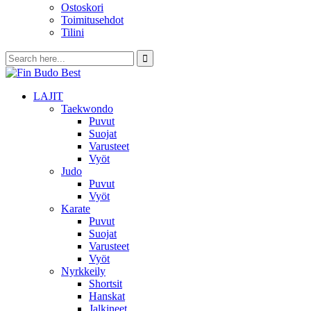
Ostoskori
Toimitusehdot
Tilini
LAJIT
Taekwondo
Puvut
Suojat
Varusteet
Vyöt
Judo
Puvut
Vyöt
Karate
Puvut
Suojat
Varusteet
Vyöt
Nyrkkeily
Shortsit
Hanskat
Jalkineet