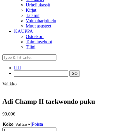
Urheilukassit
Kirjat
Tatamit
Voimaharjoittelu
Muut asusteet
KAUPPA
Ostoskori
Toimitusehdot
Tilini
Valikko
Adi Champ II taekwondo puku
99.00
€
Koko
Poista
Adi