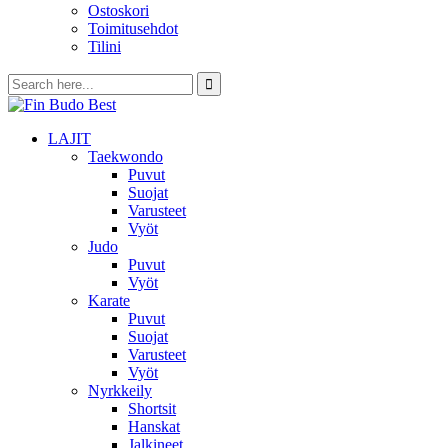
Ostoskori
Toimitusehdot
Tilini
LAJIT
Taekwondo
Puvut
Suojat
Varusteet
Vyöt
Judo
Puvut
Vyöt
Karate
Puvut
Suojat
Varusteet
Vyöt
Nyrkkeily
Shortsit
Hanskat
Jalkineet