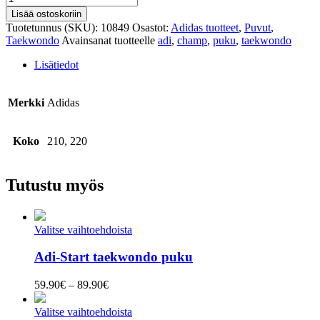
Champ
Lisää ostoskoriin
II
Tuotetunnus (SKU):
10849
Osastot:
Adidas tuotteet
,
Puvut
,
taekwondo
Taekwondo
Avainsanat tuotteelle
adi
,
champ
,
puku
,
taekwondo
puku
määrä
Lisätiedot
Merkki
Adidas
Koko
210, 220
Tutustu myös
Valitse vaihtoehdoista
Adi-Start taekwondo puku
Hintaluokka:
59.90
€
–
89.90
€
59.90€
-
Valitse vaihtoehdoista