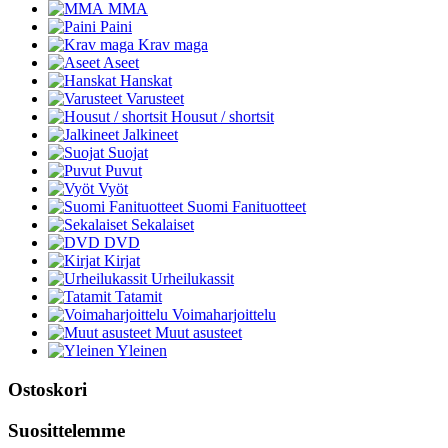
MMA
Paini
Krav maga
Aseet
Hanskat
Varusteet
Housut / shortsit
Jalkineet
Suojat
Puvut
Vyöt
Suomi Fanituotteet
Sekalaiset
DVD
Kirjat
Urheilukassit
Tatamit
Voimaharjoittelu
Muut asusteet
Yleinen
Ostoskori
Suosittelemme