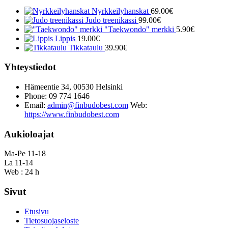
Nyrkkeilyhanskat
69.00
€
Judo treenikassi
99.00
€
"Taekwondo" merkki
5.90
€
Lippis
19.00
€
Tikkataulu
39.90
€
Yhteystiedot
Hämeentie 34, 00530 Helsinki
Phone: 09 774 1646
Email:
admin@finbudobest.com
Web:
https://www.finbudobest.com
Aukioloajat
Ma-Pe 11-18
La 11-14
Web : 24 h
Sivut
Etusivu
Tietosuojaseloste