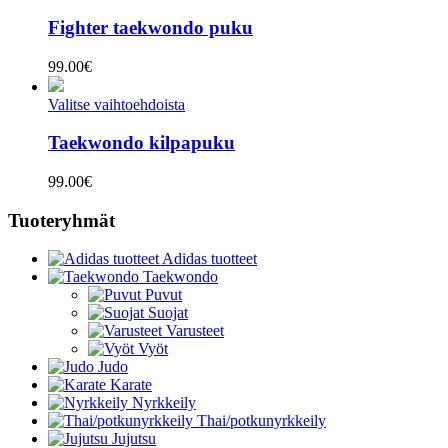
89.90€
Fighter taekwondo puku
99.00
€
Valitse vaihtoehdoista
Taekwondo kilpapuku
99.00
€
Tuoteryhmät
Adidas tuotteet
Taekwondo
Puvut
Suojat
Varusteet
Vyöt
Judo
Karate
Nyrkkeily
Thai/potkunyrkkeily
Jujutsu