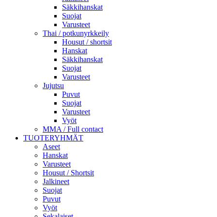
Säkkihanskat
Suojat
Varusteet
Thai / potkunyrkkeily
Housut / shortsit
Hanskat
Säkkihanskat
Suojat
Varusteet
Jujutsu
Puvut
Suojat
Varusteet
Vyöt
MMA / Full contact
TUOTERYHMÄT
Aseet
Hanskat
Varusteet
Housut / Shortsit
Jalkineet
Suojat
Puvut
Vyöt
Sekalaiset