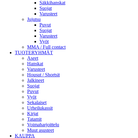
Säkkihanskat
Suojat
Varusteet
Jujutsu
Puvut
Suojat
Varusteet
Vyöt
MMA / Full contact
TUOTERYHMÄT
Aseet
Hanskat
Varusteet
Housut / Shortsit
Jalkineet
Suojat
Puvut
Vyöt
Sekalaiset
Urheilukassit
Kirjat
Tatamit
Voimaharjoittelu
Muut asusteet
KAUPPA