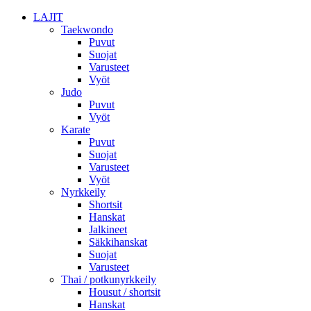
LAJIT
Taekwondo
Puvut
Suojat
Varusteet
Vyöt
Judo
Puvut
Vyöt
Karate
Puvut
Suojat
Varusteet
Vyöt
Nyrkkeily
Shortsit
Hanskat
Jalkineet
Säkkihanskat
Suojat
Varusteet
Thai / potkunyrkkeily
Housut / shortsit
Hanskat