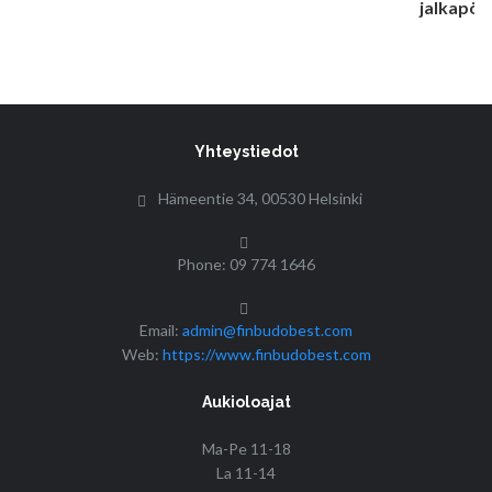
Yhteystiedot
Hämeentie 34, 00530 Helsinki
Phone: 09 774 1646
Email:
admin@finbudobest.com
Web:
https://www.finbudobest.com
Aukioloajat
Ma-Pe 11-18
La 11-14