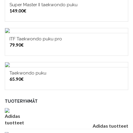
Super Master II taekwondo puku
VALITSE VAIHTOEHDOISTA
149.00
€
ITF Taekwondo puku pro
VALITSE VAIHTOEHDOISTA
79.90
€
Taekwondo puku
VALITSE VAIHTOEHDOISTA
65.90
€
TUOTERYHMÄT
Adidas tuotteet