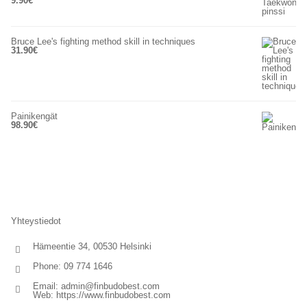
9.90
€
Bruce Lee's fighting method skill in techniques
31.90
€
Painikengät
98.90
€
Yhteystiedot
Hämeentie 34, 00530 Helsinki
Phone: 09 774 1646
Email:
admin@finbudobest.com
Web:
https://www.finbudobest.com