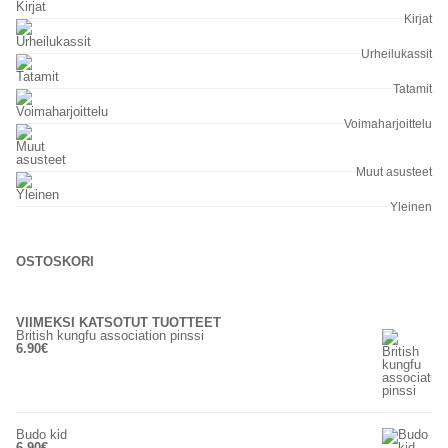
Kirjat
Urheilukassit
Tatamit
Voimaharjoittelu
Muut asusteet
Yleinen
OSTOSKORI
VIIMEKSI KATSOTUT TUOTTEET
British kungfu association pinssi
6.90
€
Budo kid
6.90
€