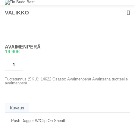
VALIKKO
AVAIMENPERÄ
19.90
€
LISÄÄ OSTOSKORIIN
Tuotetunnus (SKU):
14622
Osasto:
Avaimenperät
Avainsana tuotteelle
avaimenperä
Kuvaus
Push Dagger W/Clip-On Sheath