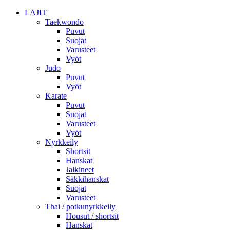
LAJIT
Taekwondo
Puvut
Suojat
Varusteet
Vyöt
Judo
Puvut
Vyöt
Karate
Puvut
Suojat
Varusteet
Vyöt
Nyrkkeily
Shortsit
Hanskat
Jalkineet
Säkkihanskat
Suojat
Varusteet
Thai / potkunyrkkeily
Housut / shortsit
Hanskat