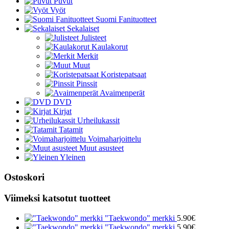
Puvut
Vyöt
Suomi Fanituotteet
Sekalaiset
Julisteet
Kaulakorut
Merkit
Muut
Koristepatsaat
Pinssit
Avaimenperät
DVD
Kirjat
Urheilukassit
Tatamit
Voimaharjoittelu
Muut asusteet
Yleinen
Ostoskori
Viimeksi katsotut tuotteet
"Taekwondo" merkki
5.90
€
"Taekwondo" merkki
5.90
€