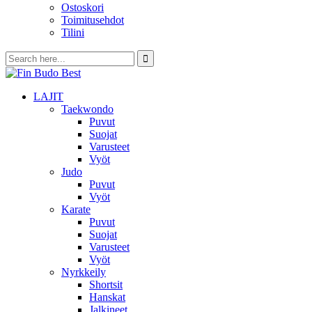
Ostoskori
Toimitusehdot
Tilini
LAJIT
Taekwondo
Puvut
Suojat
Varusteet
Vyöt
Judo
Puvut
Vyöt
Karate
Puvut
Suojat
Varusteet
Vyöt
Nyrkkeily
Shortsit
Hanskat
Jalkineet