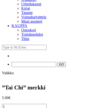
Urheilukassit
Kirjat
Tatamit
Voimaharjoittelu
Muut asusteet
KAUPPA
Ostoskori
Toimitusehdot
Tilini
Valikko
”Tai Chi” merkki
5.90
€
"Tai