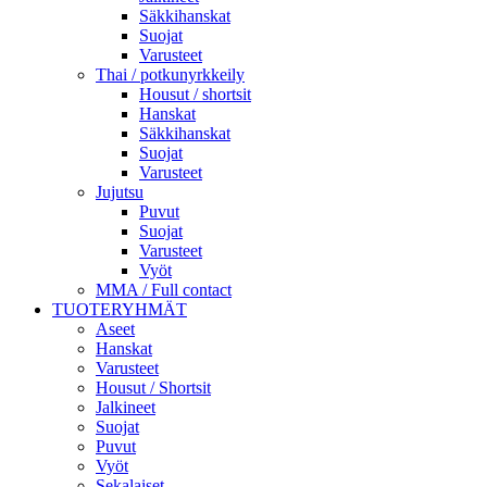
Säkkihanskat
Suojat
Varusteet
Thai / potkunyrkkeily
Housut / shortsit
Hanskat
Säkkihanskat
Suojat
Varusteet
Jujutsu
Puvut
Suojat
Varusteet
Vyöt
MMA / Full contact
TUOTERYHMÄT
Aseet
Hanskat
Varusteet
Housut / Shortsit
Jalkineet
Suojat
Puvut
Vyöt
Sekalaiset