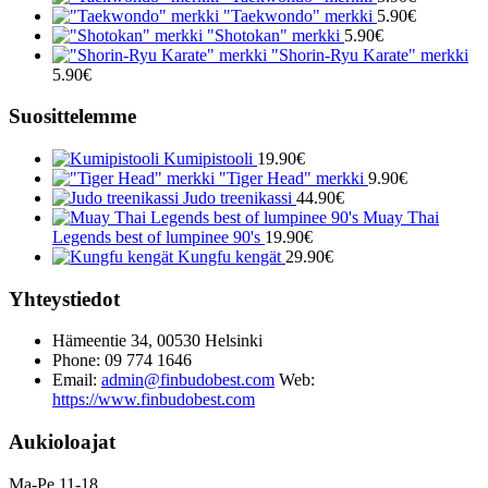
"Taekwondo" merkki
5.90
€
"Shotokan" merkki
5.90
€
"Shorin-Ryu Karate" merkki
5.90
€
Suosittelemme
Kumipistooli
19.90
€
"Tiger Head" merkki
9.90
€
Judo treenikassi
44.90
€
Muay Thai
Legends best of lumpinee 90's
19.90
€
Kungfu kengät
29.90
€
Yhteystiedot
Hämeentie 34, 00530 Helsinki
Phone: 09 774 1646
Email:
admin@finbudobest.com
Web:
https://www.finbudobest.com
Aukioloajat
Ma-Pe 11-18