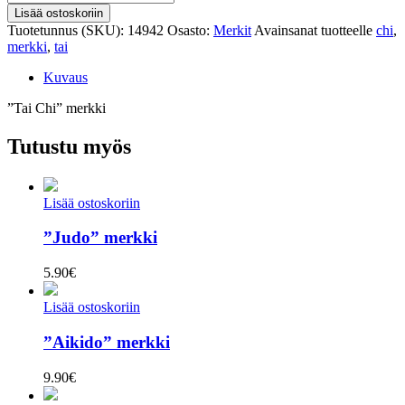
Chi"
Lisää ostoskoriin
merkki
Tuotetunnus (SKU):
14942
Osasto:
Merkit
Avainsanat tuotteelle
chi
,
määrä
merkki
,
tai
Kuvaus
”Tai Chi” merkki
Tutustu myös
Lisää ostoskoriin
”Judo” merkki
5.90
€
Lisää ostoskoriin
”Aikido” merkki
9.90
€