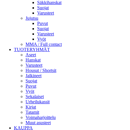
Säkkihanskat
Suojat
Varusteet
Jujutsu
Puvut
Suojat
Varusteet
Vyöt
MMA / Full contact
TUOTERYHMÄT
Aseet
Hanskat
Varusteet
Housut / Shortsit
Jalkineet
Suojat
Puvut
Vyöt
Sekalaiset
Urheilukassit
Kirjat
Tatamit
Voimaharjoittelu
Muut asusteet
KAUPPA