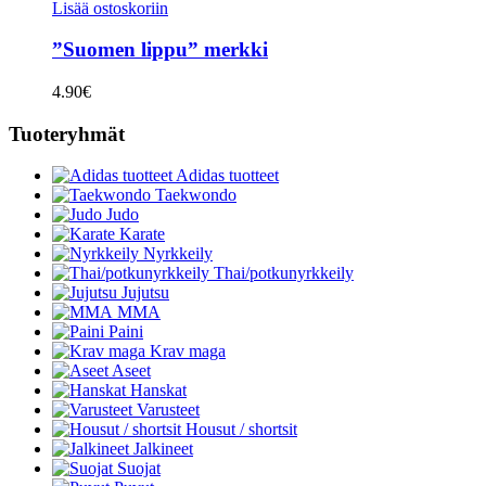
Lisää ostoskoriin
”Suomen lippu” merkki
4.90
€
Tuoteryhmät
Adidas tuotteet
Taekwondo
Judo
Karate
Nyrkkeily
Thai/potkunyrkkeily
Jujutsu
MMA
Paini
Krav maga
Aseet
Hanskat
Varusteet
Housut / shortsit
Jalkineet
Suojat