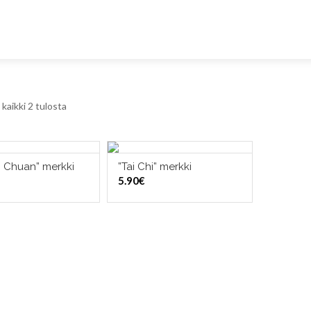
kaikki 2 tulosta
i Chuan” merkki
”Tai Chi” merkki
LISÄÄ OSTOSKORIIN
LISÄÄ OSTOSKORIIN
5.90
€