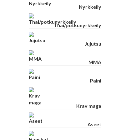
Nyrkkeily
Thai/potkunyrkkeily
Jujutsu
MMA
Paini
Krav maga
Aseet