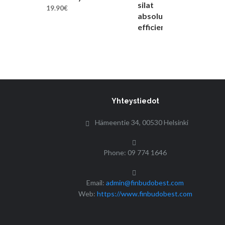
19.90
€
Yhteystiedot
Hämeentie 34, 00530 Helsinki
Phone: 09 774 1646
Email:
admin@finbudobest.com
Web:
https://www.finbudobest.com