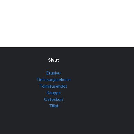
Sivut
Etusivu
Tietosuojaseloste
Toimitusehdot
Kauppa
Ostoskori
Tilini