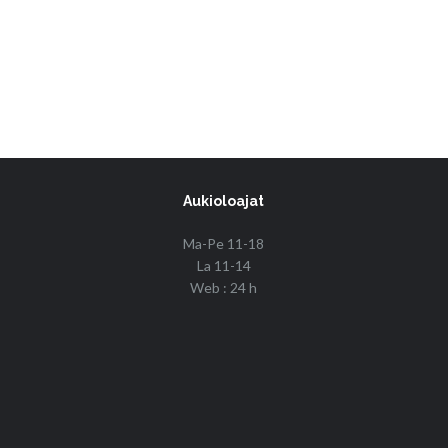
Aukioloajat
Ma-Pe 11-18
La 11-14
Web : 24 h