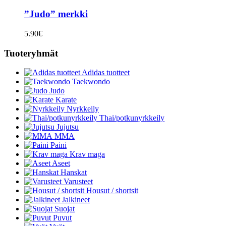
”Judo” merkki
5.90
€
Tuoteryhmät
Adidas tuotteet
Taekwondo
Judo
Karate
Nyrkkeily
Thai/potkunyrkkeily
Jujutsu
MMA
Paini
Krav maga
Aseet
Hanskat
Varusteet
Housut / shortsit
Jalkineet
Suojat
Puvut