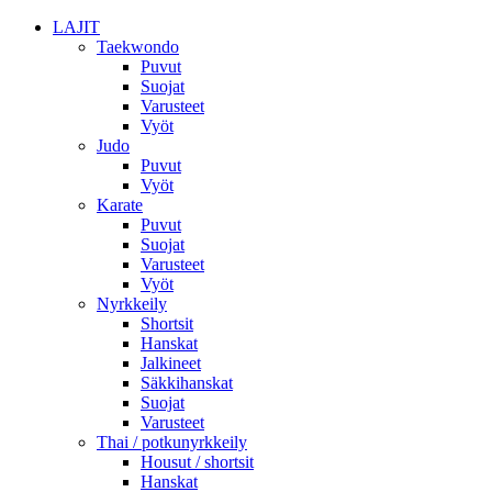
LAJIT
Taekwondo
Puvut
Suojat
Varusteet
Vyöt
Judo
Puvut
Vyöt
Karate
Puvut
Suojat
Varusteet
Vyöt
Nyrkkeily
Shortsit
Hanskat
Jalkineet
Säkkihanskat
Suojat
Varusteet
Thai / potkunyrkkeily
Housut / shortsit
Hanskat