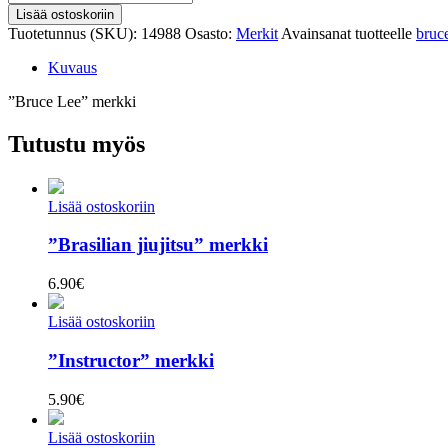
Lee"
Lisää ostoskoriin
merkki
Tuotetunnus (SKU):
14988
Osasto:
Merkit
Avainsanat tuotteelle
bruc
määrä
Kuvaus
”Bruce Lee” merkki
Tutustu myös
Lisää ostoskoriin
”Brasilian jiujitsu” merkki
6.90
€
Lisää ostoskoriin
”Instructor” merkki
5.90
€
Lisää ostoskoriin