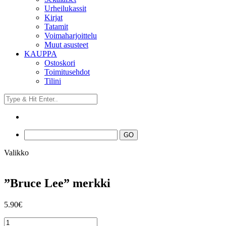
Urheilukassit
Kirjat
Tatamit
Voimaharjoittelu
Muut asusteet
KAUPPA
Ostoskori
Toimitusehdot
Tilini
Valikko
”Bruce Lee” merkki
5.90
€
"Bruce