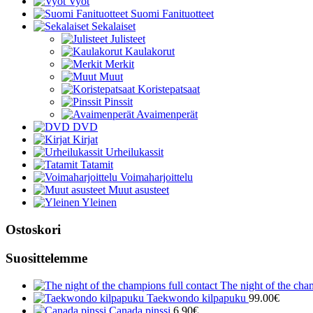
Vyöt
Suomi Fanituotteet
Sekalaiset
Julisteet
Kaulakorut
Merkit
Muut
Koristepatsaat
Pinssit
Avaimenperät
DVD
Kirjat
Urheilukassit
Tatamit
Voimaharjoittelu
Muut asusteet
Yleinen
Ostoskori
Suosittelemme
The night of the cham
Taekwondo kilpapuku
99.00
€
Canada pinssi
6.90
€