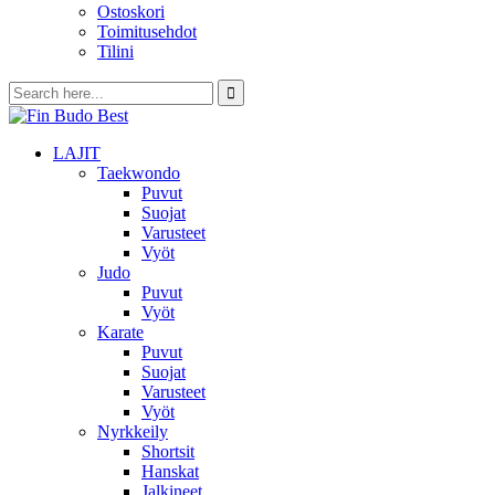
Ostoskori
Toimitusehdot
Tilini
LAJIT
Taekwondo
Puvut
Suojat
Varusteet
Vyöt
Judo
Puvut
Vyöt
Karate
Puvut
Suojat
Varusteet
Vyöt
Nyrkkeily
Shortsit
Hanskat
Jalkineet