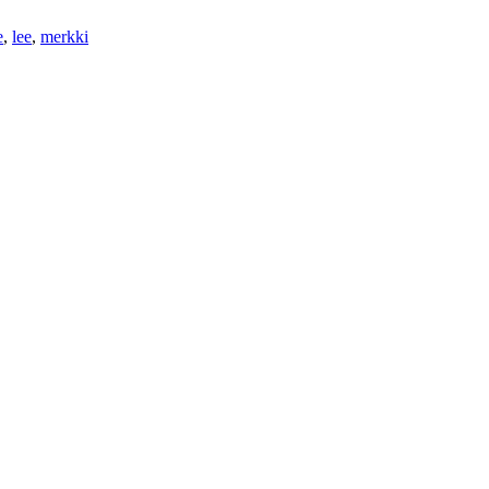
e
,
lee
,
merkki