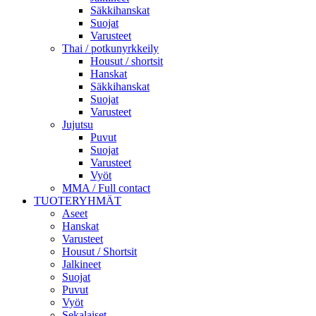
Säkkihanskat
Suojat
Varusteet
Thai / potkunyrkkeily
Housut / shortsit
Hanskat
Säkkihanskat
Suojat
Varusteet
Jujutsu
Puvut
Suojat
Varusteet
Vyöt
MMA / Full contact
TUOTERYHMÄT
Aseet
Hanskat
Varusteet
Housut / Shortsit
Jalkineet
Suojat
Puvut
Vyöt
Sekalaiset