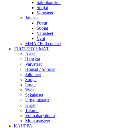
Säkkihanskat
Suojat
Varusteet
Jujutsu
Puvut
Suojat
Varusteet
Vyöt
MMA / Full contact
TUOTERYHMÄT
Aseet
Hanskat
Varusteet
Housut / Shortsit
Jalkineet
Suojat
Puvut
Vyöt
Sekalaiset
Urheilukassit
Kirjat
Tatamit
Voimaharjoittelu
Muut asusteet
KAUPPA