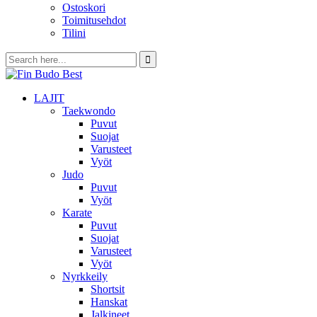
Ostoskori
Toimitusehdot
Tilini
LAJIT
Taekwondo
Puvut
Suojat
Varusteet
Vyöt
Judo
Puvut
Vyöt
Karate
Puvut
Suojat
Varusteet
Vyöt
Nyrkkeily
Shortsit
Hanskat
Jalkineet