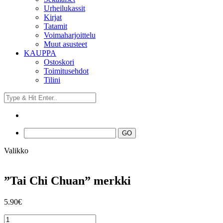
Urheilukassit
Kirjat
Tatamit
Voimaharjoittelu
Muut asusteet
KAUPPA
Ostoskori
Toimitusehdot
Tilini
Valikko
”Tai Chi Chuan” merkki
5.90
€
"Tai