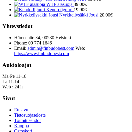
WTF alasuoja
39.00
€
Kendo figuuri
19.90
€
Nyrkkeilysäkki Jousi
20.00
€
Yhteystiedot
Hämeentie 34, 00530 Helsinki
Phone: 09 774 1646
Email:
admin@finbudobest.com
Web:
https://www.finbudobest.com
Aukioloajat
Ma-Pe 11-18
La 11-14
Web : 24 h
Sivut
Etusivu
Tietosuojaseloste
Toimitusehdot
Kauppa
Ostoskori