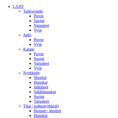
LAJIT
Taekwondo
Puvut
Suojat
Varusteet
Vyöt
Judo
Puvut
Vyöt
Karate
Puvut
Suojat
Varusteet
Vyöt
Nyrkkeily
Shortsit
Hanskat
Jalkineet
Säkkihanskat
Suojat
Varusteet
Thai / potkunyrkkeily
Housut / shortsit
Hanskat