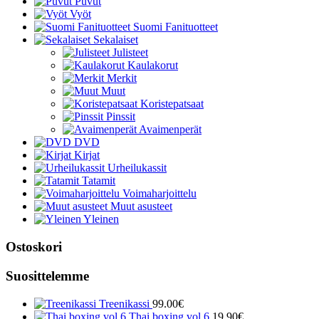
Puvut
Vyöt
Suomi Fanituotteet
Sekalaiset
Julisteet
Kaulakorut
Merkit
Muut
Koristepatsaat
Pinssit
Avaimenperät
DVD
Kirjat
Urheilukassit
Tatamit
Voimaharjoittelu
Muut asusteet
Yleinen
Ostoskori
Suosittelemme
Treenikassi
99.00
€
Thai boxing vol.6
19.90
€