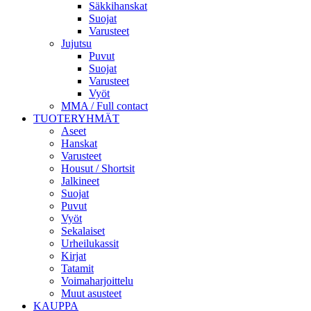
Säkkihanskat
Suojat
Varusteet
Jujutsu
Puvut
Suojat
Varusteet
Vyöt
MMA / Full contact
TUOTERYHMÄT
Aseet
Hanskat
Varusteet
Housut / Shortsit
Jalkineet
Suojat
Puvut
Vyöt
Sekalaiset
Urheilukassit
Kirjat
Tatamit
Voimaharjoittelu
Muut asusteet
KAUPPA