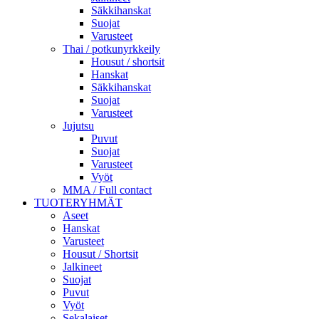
Säkkihanskat
Suojat
Varusteet
Thai / potkunyrkkeily
Housut / shortsit
Hanskat
Säkkihanskat
Suojat
Varusteet
Jujutsu
Puvut
Suojat
Varusteet
Vyöt
MMA / Full contact
TUOTERYHMÄT
Aseet
Hanskat
Varusteet
Housut / Shortsit
Jalkineet
Suojat
Puvut
Vyöt
Sekalaiset