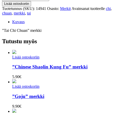
Chi
Lisää ostoskoriin
Chuan"
Tuotetunnus (SKU):
14941
Osasto:
Merkit
Avainsanat tuotteelle
chi
,
merkki
chuan
,
merkki
,
tai
määrä
Kuvaus
”Tai Chi Chuan” merkki
Tutustu myös
Lisää ostoskoriin
”Chinese Shaolin Kung Fu” merkki
5.90
€
Lisää ostoskoriin
”Goju” merkki
9.90
€