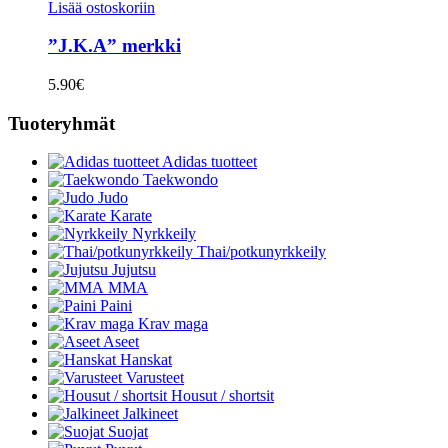
Lisää ostoskoriin
”J.K.A” merkki
5.90
€
Tuoteryhmät
Adidas tuotteet
Taekwondo
Judo
Karate
Nyrkkeily
Thai/potkunyrkkeily
Jujutsu
MMA
Paini
Krav maga
Aseet
Hanskat
Varusteet
Housut / shortsit
Jalkineet
Suojat