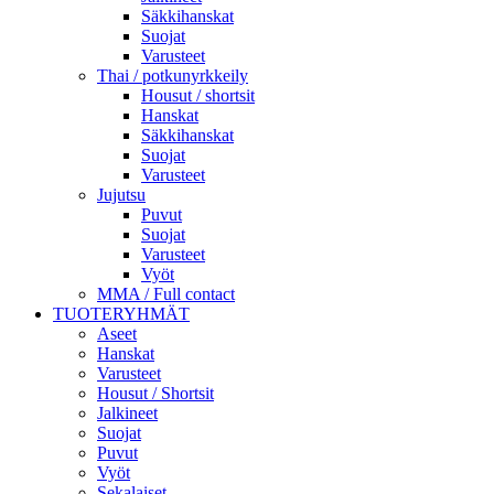
Säkkihanskat
Suojat
Varusteet
Thai / potkunyrkkeily
Housut / shortsit
Hanskat
Säkkihanskat
Suojat
Varusteet
Jujutsu
Puvut
Suojat
Varusteet
Vyöt
MMA / Full contact
TUOTERYHMÄT
Aseet
Hanskat
Varusteet
Housut / Shortsit
Jalkineet
Suojat
Puvut
Vyöt
Sekalaiset