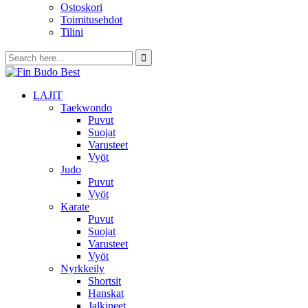
Ostoskori
Toimitusehdot
Tilini
LAJIT
Taekwondo
Puvut
Suojat
Varusteet
Vyöt
Judo
Puvut
Vyöt
Karate
Puvut
Suojat
Varusteet
Vyöt
Nyrkkeily
Shortsit
Hanskat
Jalkineet