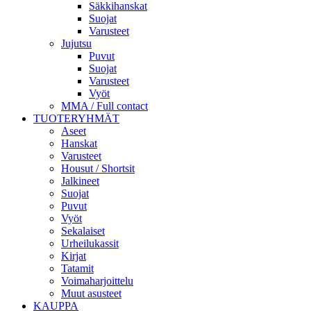
Säkkihanskat
Suojat
Varusteet
Jujutsu
Puvut
Suojat
Varusteet
Vyöt
MMA / Full contact
TUOTERYHMÄT
Aseet
Hanskat
Varusteet
Housut / Shortsit
Jalkineet
Suojat
Puvut
Vyöt
Sekalaiset
Urheilukassit
Kirjat
Tatamit
Voimaharjoittelu
Muut asusteet
KAUPPA