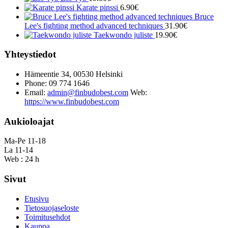
Karate pinssi
6.90
€
Bruce
Lee's fighting method advanced techniques
31.90
€
Taekwondo juliste
19.90
€
Yhteystiedot
Hämeentie 34, 00530 Helsinki
Phone: 09 774 1646
Email:
admin@finbudobest.com
Web:
https://www.finbudobest.com
Aukioloajat
Ma-Pe 11-18
La 11-14
Web : 24 h
Sivut
Etusivu
Tietosuojaseloste
Toimitusehdot
Kauppa