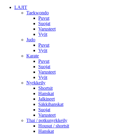
LAJIT
Taekwondo
Puvut
Suojat
Varusteet
Vyöt
Judo
Puvut
Vyöt
Karate
Puvut
Suojat
Varusteet
Vyöt
Nyrkkeily
Shortsit
Hanskat
Jalkineet
Säkkihanskat
Suojat
Varusteet
Thai / potkunyrkkeily
Housut / shortsit
Hanskat