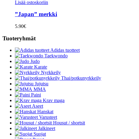
Lisää ostoskoriin
”Japan” merkki
5.90
€
Tuoteryhmät
Adidas tuotteet
Taekwondo
Judo
Karate
Nyrkkeily
Thai/potkunyrkkeily
Jujutsu
MMA
Paini
Krav maga
Aseet
Hanskat
Varusteet
Housut / shortsit
Jalkineet
Suojat