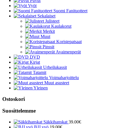
Puvut
Vyöt
Suomi Fanituotteet
Sekalaiset
Julisteet
Kaulakorut
Merkit
Muut
Koristepatsaat
Pinssit
Avaimenperät
DVD
Kirjat
Urheilukassit
Tatamit
Voimaharjoittelu
Muut asusteet
Yleinen
Ostoskori
Suosittelemme
Säkkihanskat
39.00
€
BJJ vyö
19.00
€