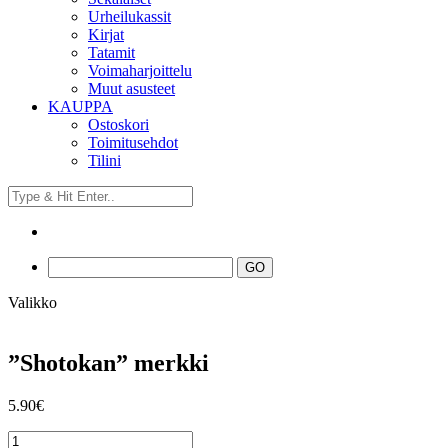
Urheilukassit
Kirjat
Tatamit
Voimaharjoittelu
Muut asusteet
KAUPPA
Ostoskori
Toimitusehdot
Tilini
Valikko
”Shotokan” merkki
5.90
€
"Shotokan"