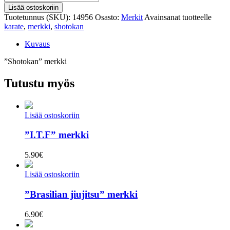
merkki
Lisää ostoskoriin
määrä
Tuotetunnus (SKU):
14956
Osasto:
Merkit
Avainsanat tuotteelle
karate
,
merkki
,
shotokan
Kuvaus
”Shotokan” merkki
Tutustu myös
Lisää ostoskoriin
”I.T.F” merkki
5.90
€
Lisää ostoskoriin
”Brasilian jiujitsu” merkki
6.90
€