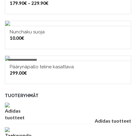
Hintaluokka:
179.90
€
–
229.90
€
179.90€
-
229.90€
Nunchaku suoja
LISÄÄ OSTOSKORIIN
10.00
€
Out of Stock
Päärynäpallo teline kasattava
OUT OF STOCK
299.00
€
TUOTERYHMÄT
Adidas tuotteet