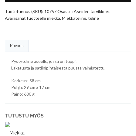
Tuotetunnus (SKU):
10757
Osasto:
Aseiden tarvikkeet
Avainsanat tuotteelle
miekka
,
Miekkateline
,
teline
Kuvaus
Pystyteline aseelle, jossa on tuppi.
Lakatusta ja satiinipintaisesta puusta valmistettu.
Korkeus: 58 cm
Pohja: 29 cm x 17 cm
Paino: 600 g
TUTUSTU MYÖS
Miekka
VALITSE VAIHTOEHDOISTA