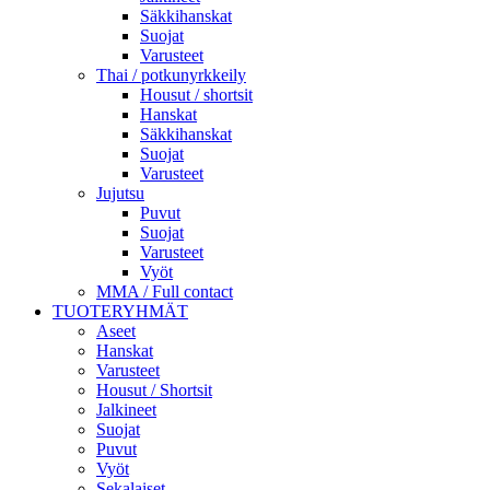
Säkkihanskat
Suojat
Varusteet
Thai / potkunyrkkeily
Housut / shortsit
Hanskat
Säkkihanskat
Suojat
Varusteet
Jujutsu
Puvut
Suojat
Varusteet
Vyöt
MMA / Full contact
TUOTERYHMÄT
Aseet
Hanskat
Varusteet
Housut / Shortsit
Jalkineet
Suojat
Puvut
Vyöt
Sekalaiset