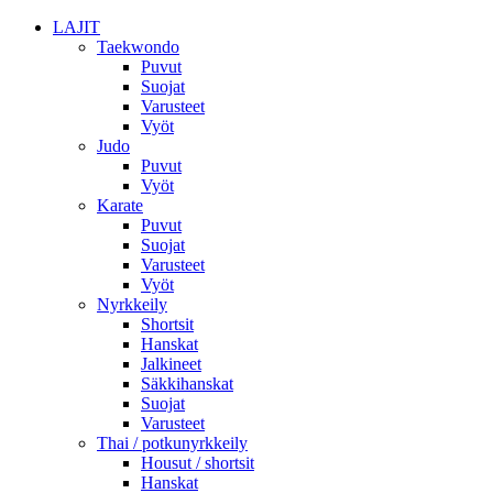
LAJIT
Taekwondo
Puvut
Suojat
Varusteet
Vyöt
Judo
Puvut
Vyöt
Karate
Puvut
Suojat
Varusteet
Vyöt
Nyrkkeily
Shortsit
Hanskat
Jalkineet
Säkkihanskat
Suojat
Varusteet
Thai / potkunyrkkeily
Housut / shortsit
Hanskat