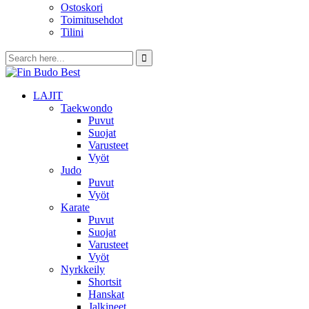
Ostoskori
Toimitusehdot
Tilini
LAJIT
Taekwondo
Puvut
Suojat
Varusteet
Vyöt
Judo
Puvut
Vyöt
Karate
Puvut
Suojat
Varusteet
Vyöt
Nyrkkeily
Shortsit
Hanskat
Jalkineet