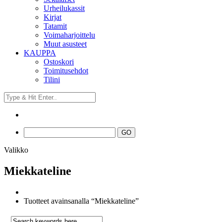
Urheilukassit
Kirjat
Tatamit
Voimaharjoittelu
Muut asusteet
KAUPPA
Ostoskori
Toimitusehdot
Tilini
Valikko
Miekkateline
Tuotteet avainsanalla “Miekkateline”