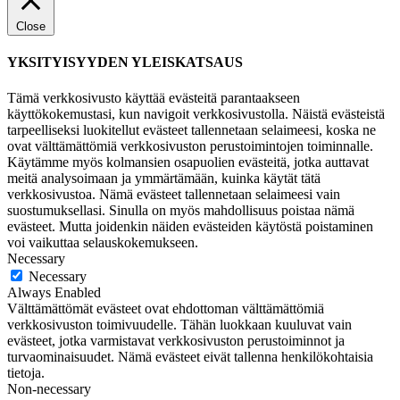
Close
YKSITYISYYDEN YLEISKATSAUS
Tämä verkkosivusto käyttää evästeitä parantaakseen
käyttökokemustasi, kun navigoit verkkosivustolla. Näistä evästeistä
tarpeelliseksi luokitellut evästeet tallennetaan selaimeesi, koska ne
ovat välttämättömiä verkkosivuston perustoimintojen toiminnalle.
Käytämme myös kolmansien osapuolien evästeitä, jotka auttavat
meitä analysoimaan ja ymmärtämään, kuinka käytät tätä
verkkosivustoa. Nämä evästeet tallennetaan selaimeesi vain
suostumuksellasi. Sinulla on myös mahdollisuus poistaa nämä
evästeet. Mutta joidenkin näiden evästeiden käytöstä poistaminen
voi vaikuttaa selauskokemukseen.
Necessary
Necessary
Always Enabled
Välttämättömät evästeet ovat ehdottoman välttämättömiä
verkkosivuston toimivuudelle. Tähän luokkaan kuuluvat vain
evästeet, jotka varmistavat verkkosivuston perustoiminnot ja
turvaominaisuudet. Nämä evästeet eivät tallenna henkilökohtaisia
tietoja.
Non-necessary