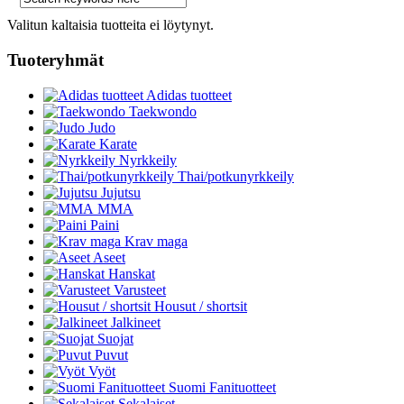
Valitun kaltaisia tuotteita ei löytynyt.
Tuoteryhmät
Adidas tuotteet
Taekwondo
Judo
Karate
Nyrkkeily
Thai/potkunyrkkeily
Jujutsu
MMA
Paini
Krav maga
Aseet
Hanskat
Varusteet
Housut / shortsit
Jalkineet
Suojat
Puvut
Vyöt
Suomi Fanituotteet
Sekalaiset