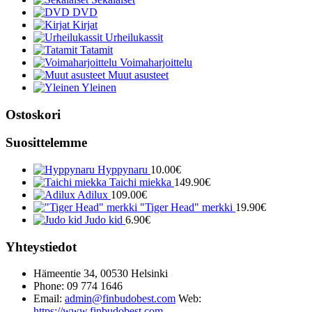
DVD
Kirjat
Urheilukassit
Tatamit
Voimaharjoittelu
Muut asusteet
Yleinen
Ostoskori
Suosittelemme
Hyppynaru
10.00
€
Taichi miekka
149.90
€
Adilux
109.00
€
"Tiger Head" merkki
19.90
€
Judo kid
6.90
€
Yhteystiedot
Hämeentie 34, 00530 Helsinki
Phone: 09 774 1646
Email:
admin@finbudobest.com
Web:
https://www.finbudobest.com