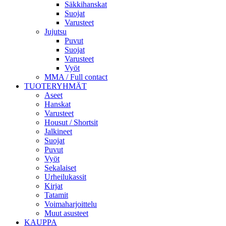
Säkkihanskat
Suojat
Varusteet
Jujutsu
Puvut
Suojat
Varusteet
Vyöt
MMA / Full contact
TUOTERYHMÄT
Aseet
Hanskat
Varusteet
Housut / Shortsit
Jalkineet
Suojat
Puvut
Vyöt
Sekalaiset
Urheilukassit
Kirjat
Tatamit
Voimaharjoittelu
Muut asusteet
KAUPPA