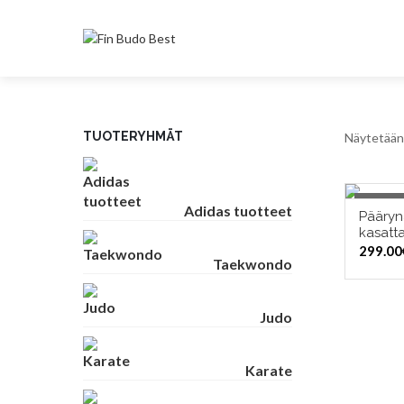
TUOTERYHMÄT
Näytetään 
Out of 
Adidas tuotteet
Pääryn
kasatt
299.00
Taekwondo
Judo
Karate