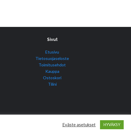
Sivut
Etusivu
Tietosuojaseloste
Toimitusehdot
Kauppa
Ostoskori
Tilini
Eväste asetukset
HYVÄKSY