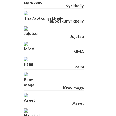
Nyrkkeily
Thai/potkunyrkkeily
Jujutsu
MMA
Paini
Krav maga
Aseet