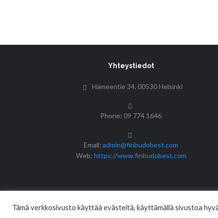
Yhteystiedot
Hämeentie 34, 00530 Helsinki
Phone: 09 774 1646
Email:
admin@finbudobest.com
Web:
https://www.finbudobest.com
Tämä verkkosivusto käyttää evästeitä, käyttämällä sivustoa hyväk