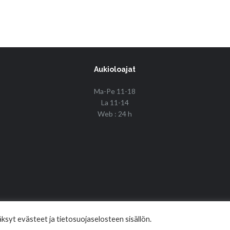
Aukioloajat
Ma-Pe 11-18
La 11-14
Web : 24 h
© Copyright 2017 Fin Budo Best | Golden Tiger
syt evästeet ja tietosuojaselosteen sisällön.