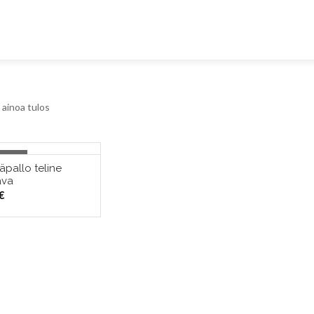
ainoa tulos
Stock
äpallo teline
OUT OF STOCK
ava
€