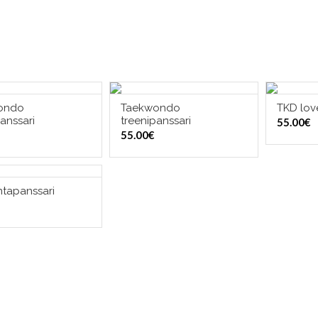
ondo
Taekwondo
TKD lov
ITSE VAIHTOEHDOISTA
VALITSE VAIHTOEHDOISTA
VALI
anssari
treenipanssari
55.00
€
55.00
€
ntapanssari
ITSE VAIHTOEHDOISTA