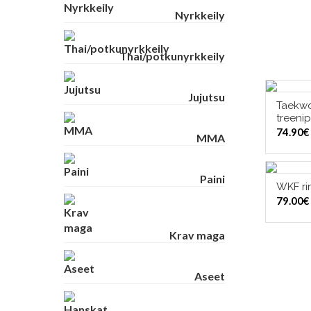
Nyrkkeily
Thai/potkunyrkkeily
Jujutsu
Taekw
VAL
treenip
74.90
€
MMA
Paini
WKF ri
VAL
79.00
€
Krav maga
Aseet