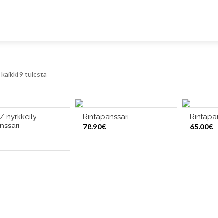
kaikki 9 tulosta
/ nyrkkeily
Rintapanssari
Rintapa
ITSE VAIHTOEHDOISTA
VALITSE VAIHTOEHDOISTA
VALI
nssari
78.90
€
65.00
€