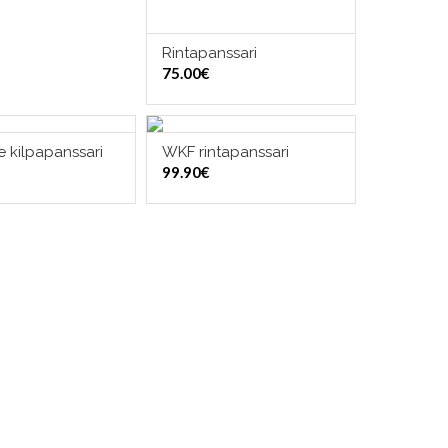
Rintapanssari
VALITSE VAIHTOEHDOISTA
75.00
€
e kilpapanssari
WKF rintapanssari
TSE VAIHTOEHDOISTA
VALITSE VAIHTOEHDOISTA
99.90
€