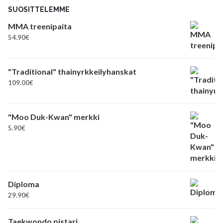
SUOSITTELEMME
MMA treenipaita
54.90
€
"Traditional" thainyrkkeilyhanskat
109.00
€
"Moo Duk-Kwan" merkki
5.90
€
Diploma
29.90
€
Taekwondo pistari