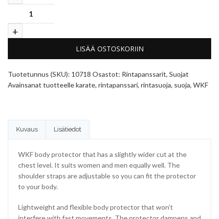
LISÄÄ OSTOSKORIIN
Tuotetunnus (SKU):
10718
Osastot:
Rintapanssarit
,
Suojat
Avainsanat tuotteelle
karate
,
rintapanssari
,
rintasuoja
,
suoja
,
WKF
Kuvaus
Lisätiedot
WKF body protector that has a slightly wider cut at the
chest level. It suits women and men equally well. The
shoulder straps are adjustable so you can fit the protector
to your body.
Lightweight and flexible body protector that won’t
interfere with fast movements. The protector dampens and