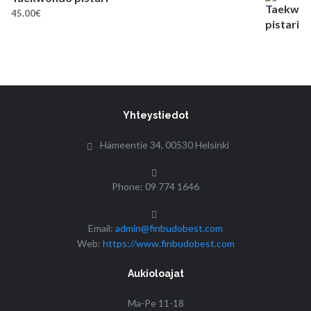
45.00
€
Yhteystiedot
Hämeentie 34, 00530 Helsinki
Phone: 09 774 1646
Email:
admin@finbudobest.com
Web:
https://www.finbudobest.com
Aukioloajat
Ma-Pe 11-18