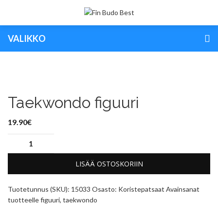
VALIKKO
Taekwondo figuuri
19.90
€
LISÄÄ OSTOSKORIIN
Tuotetunnus (SKU):
15033
Osasto:
Koristepatsaat
Avainsanat
tuotteelle
figuuri
,
taekwondo