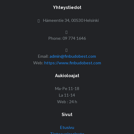
Yhteystiedot
Hämeentie 34, 00530 Helsinki
Phone: 09 774 1646
Email:
admin@finbudobest.com
Web:
https://www.finbudobest.com
Aukioloajat
Ma-Pe 11-18
La 11-14
Web : 24 h
Sivut
Etusivu
Tietosuojaseloste