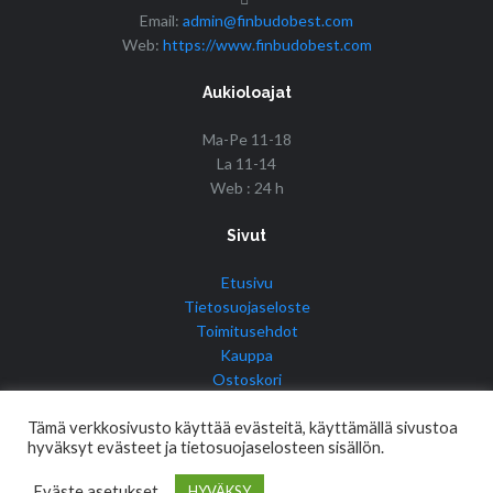
Email:
admin@finbudobest.com
Web:
https://www.finbudobest.com
Aukioloajat
Ma-Pe 11-18
La 11-14
Web : 24 h
Sivut
Etusivu
Tietosuojaseloste
Toimitusehdot
Kauppa
Ostoskori
Tilini
Tämä verkkosivusto käyttää evästeitä, käyttämällä sivustoa
hyväksyt evästeet ja tietosuojaselosteen sisällön.
Eväste asetukset
HYVÄKSY