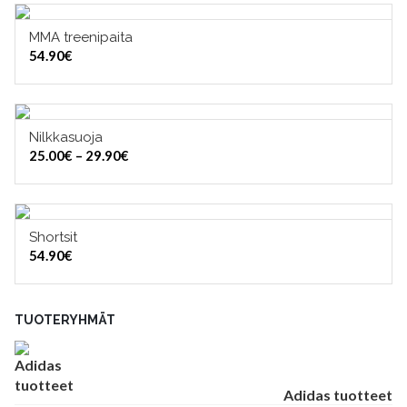
MMA treenipaita
VALITSE VAIHTOEHDOISTA
54.90
€
Nilkkasuoja
VALITSE VAIHTOEHDOISTA
Hintaluokka:
25.00
€
–
29.90
€
25.00€
-
29.90€
Shortsit
VALITSE VAIHTOEHDOISTA
54.90
€
TUOTERYHMÄT
Adidas tuotteet