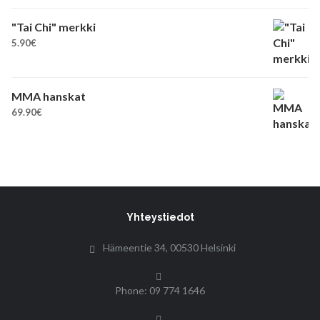
"Tai Chi" merkki
5.90
€
MMA hanskat
69.90
€
Yhteystiedot
Hämeentie 34, 00530 Helsinki
Phone: 09 774 1646