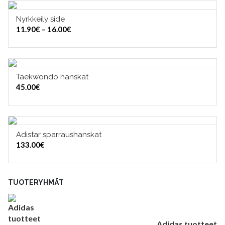
Nyrkkeily side
VALITSE VAIHTOEHDOISTA
Hintaluokka:
11.90
€
–
16.00
€
11.90€
-
16.00€
Taekwondo hanskat
VALITSE VAIHTOEHDOISTA
45.00
€
Adistar sparraushanskat
VALITSE VAIHTOEHDOISTA
133.00
€
TUOTERYHMÄT
Adidas tuotteet