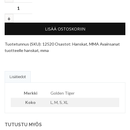
LISÄÄ OSTOSKORIIN
Tuotetunnus (SKU):
12520
Osastot:
Hanskat
,
MMA
Avainsanat
tuotteelle
hanskat
,
mma
Lisätiedot
Merkki
Golden Tiger
Koko
L, M, S, XL
TUTUSTU MYÖS