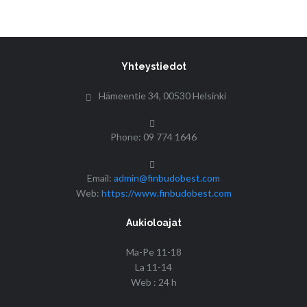
Yhteystiedot
Hämeentie 34, 00530 Helsinki
Phone: 09 774 1646
Email:
admin@finbudobest.com
Web:
https://www.finbudobest.com
Aukioloajat
Ma-Pe 11-18
La 11-14
Web : 24 h