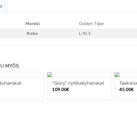
ot
Merkki
Golden Tiger
Koko
L, M, S
U MYÖS
ilyhanskat
”Glory” nyrkkeilyhanskat
Taekwo
ITSE VAIHTOEHDOISTA
LISÄÄ OSTOSKORIIN
VALI
109.00
€
45.00
€