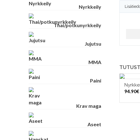
Nyrkkeily
Lisätied
Thai/potkunyrkkeily
Jujutsu
MMA
TUTUST
Paini
Nyrkke
VAL
94.90
€
Krav maga
Aseet