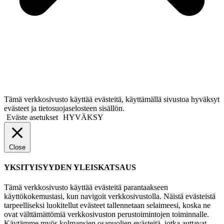
Tämä verkkosivusto käyttää evästeitä, käyttämällä sivustoa hyväksyt
evästeet ja tietosuojaselosteen sisällön.
Eväste asetukset
HYVÄKSY
Close
YKSITYISYYDEN YLEISKATSAUS
Tämä verkkosivusto käyttää evästeitä parantaakseen
käyttökokemustasi, kun navigoit verkkosivustolla. Näistä evästeistä
tarpeelliseksi luokitellut evästeet tallennetaan selaimeesi, koska ne
ovat välttämättömiä verkkosivuston perustoimintojen toiminnalle.
Käytämme myös kolmansien osapuolien evästeitä, jotka auttavat