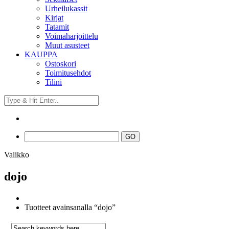
Urheilukassit
Kirjat
Tatamit
Voimaharjoittelu
Muut asusteet
KAUPPA
Ostoskori
Toimitusehdot
Tilini
Valikko
dojo
Tuotteet avainsanalla “dojo”