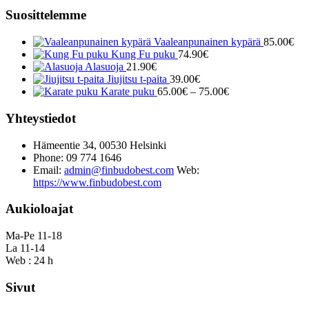
Suosittelemme
Vaaleanpunainen kypärä
85.00
€
Kung Fu puku
74.90
€
Alasuoja
21.90
€
Jiujitsu t-paita
39.00
€
Hintaluokka:
Karate puku
65.00
€
–
75.00
€
65.00€
-
Yhteystiedot
75.00€
Hämeentie 34, 00530 Helsinki
Phone: 09 774 1646
Email:
admin@finbudobest.com
Web:
https://www.finbudobest.com
Aukioloajat
Ma-Pe 11-18
La 11-14
Web : 24 h
Sivut