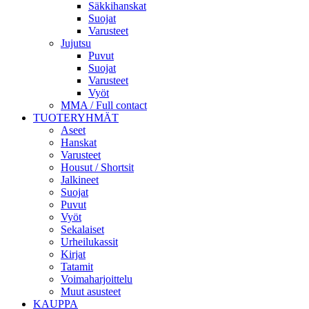
Säkkihanskat
Suojat
Varusteet
Jujutsu
Puvut
Suojat
Varusteet
Vyöt
MMA / Full contact
TUOTERYHMÄT
Aseet
Hanskat
Varusteet
Housut / Shortsit
Jalkineet
Suojat
Puvut
Vyöt
Sekalaiset
Urheilukassit
Kirjat
Tatamit
Voimaharjoittelu
Muut asusteet
KAUPPA