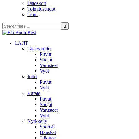
Ostoskori
Toimitusehdot
Tilini
LAJIT
Taekwondo
Puvut
Suojat
Varusteet
Vyöt
Judo
Puvut
Vyöt
Karate
Puvut
Suojat
Varusteet
Vyöt
Nyrkkeily
Shortsit
Hanskat
Jalkineet