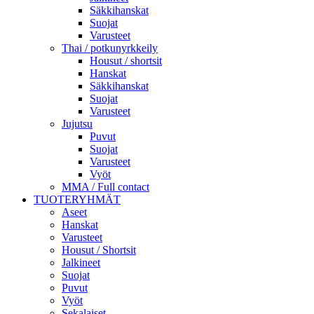
Säkkihanskat
Suojat
Varusteet
Thai / potkunyrkkeily
Housut / shortsit
Hanskat
Säkkihanskat
Suojat
Varusteet
Jujutsu
Puvut
Suojat
Varusteet
Vyöt
MMA / Full contact
TUOTERYHMÄT
Aseet
Hanskat
Varusteet
Housut / Shortsit
Jalkineet
Suojat
Puvut
Vyöt
Sekalaiset