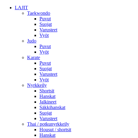
LAJIT
Taekwondo
Puvut
Suojat
Varusteet
Vyöt
Judo
Puvut
Vyöt
Karate
Puvut
Suojat
Varusteet
Vyöt
Nyrkkeily
Shortsit
Hanskat
Jalkineet
Säkkihanskat
Suojat
Varusteet
Thai / potkunyrkkeily
Housut / shortsit
Hanskat