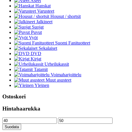
Aseet
Hanskat
Varusteet
Housut / shortsit
Jalkineet
Suojat
Puvut
Vyöt
Suomi Fanituotteet
Sekalaiset
DVD
Kirjat
Urheilukassit
Tatamit
Voimaharjoittelu
Muut asusteet
Yleinen
Ostoskori
Hintahaarukka
Minimihinta
Maksimihinta
Suodata