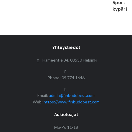
Yhteystiedot
Hämeentie 34, 00530 Helsinki
Phone: 09 774 1646
Email:
admin@finbudobest.com
Web:
https://www.finbudobest.com
Aukioloajat
Ma-Pe 11-18