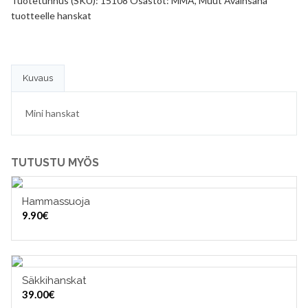
Tuotetunnus (SKU):
15108
Osastot:
MMA
,
Muut
Avainsana
tuotteelle
hanskat
Kuvaus
Mini hanskat
TUTUSTU MYÖS
Hammassuoja
VALITSE VAIHTOEHDOISTA
9.90
€
Säkkihanskat
VALITSE VAIHTOEHDOISTA
39.00
€