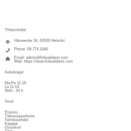
Yhteystiedot
Hämeentie 34, 00530 Helsinki
Phone: 09 774 1646
Email:
admin@finbudobest.com
Web:
https://www.finbudobest.com
Aukioloajat
Ma-Pe 11-18
La 11-14
Web : 24 h
Sivut
Etusivu
Tietosuojaseloste
Toimitusehdot
Kauppa
Ostoskori