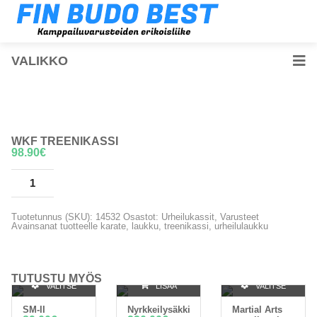
VALIKKO
WKF TREENIKASSI
98.90
€
LISÄÄ OSTOSKORIIN
Tuotetunnus (SKU):
14532
Osastot:
Urheilukassit
,
Varusteet
Avainsanat tuotteelle
karate
,
laukku
,
treenikassi
,
urheilulaukku
TUTUSTU MYÖS
VALITSE
LISÄÄ
VALITSE
SM-II
Nyrkkeilysäkki
Martial Arts
VAIHTOEHDOISTA
OSTOSKORIIN
VAIHTOEHDOISTA