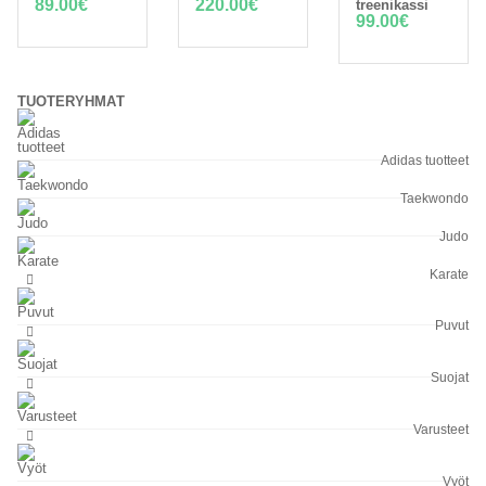
89.00
€
220.00
€
treenikassi
99.00
€
TUOTERYHMÄT
Adidas tuotteet
Taekwondo
Judo
Karate
Puvut
Suojat
Varusteet
Vyöt