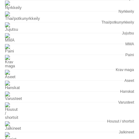
Nyrkkeily
Thai/potkunyrkkeily
Jujutsu
MMA
Paini
Krav maga
Aseet
Hanskat
Varusteet
Housut / shortsit
Jalkineet