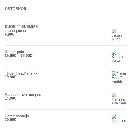
OSTOSKORI
SUOSITTELEMME
Japan pinssi
6.90
€
Karate puku
Hintaluokka:
65.00
€
–
75.00
€
65.00€
-
75.00€
"Tiger Head" merkki
19.90
€
Panssari avaimenperä
14.90
€
Hammassuoja
20.00
€