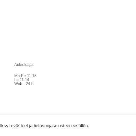
Aukioloajat
Ma-Pe 11-18
La 11-14
Web : 24 h
syt evästeet ja tietosuojaselosteen sisällön.