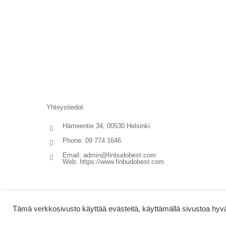
Yhteystiedot
Hämeentie 34, 00530 Helsinki
Phone: 09 774 1646
Email:
admin@finbudobest.com
Web:
https://www.finbudobest.com
Tämä verkkosivusto käyttää evästeitä, käyttämällä sivustoa hyväk
© Copyright 2017 Fin Budo Best | Golden Tiger