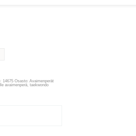
ORIIN
):
14675
Osasto:
Avaimenperät
lle
avaimenperä
,
taekwondo