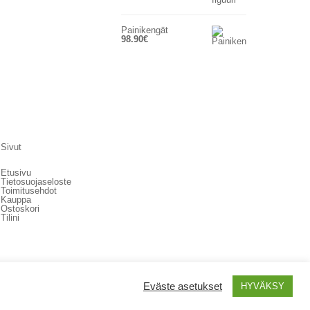
Painikengät
98.90
€
Sivut
Etusivu
Tietosuojaseloste
Toimitusehdot
Kauppa
Ostoskori
Tilini
Eväste asetukset
HYVÄKSY