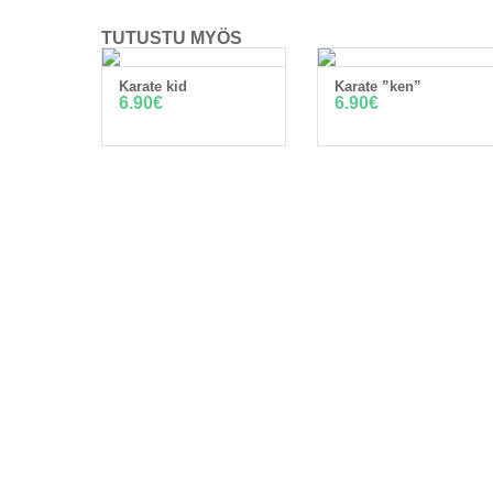
TUTUSTU MYÖS
Karate kid
Karate ”ken”
LISÄÄ OSTOSKORIIN
LISÄÄ OSTOSKORIIN
6.90
€
6.90
€