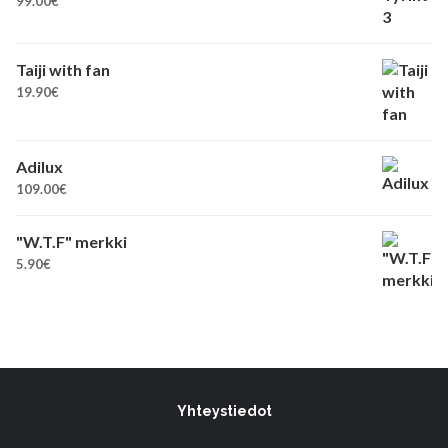
99.00
€
Taiji with fan
19.90
€
Adilux
109.00
€
"W.T.F" merkki
5.90
€
Yhteystiedot