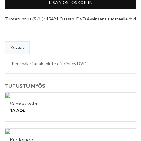
LISÄÄ OSTOSKORIIN
Tuotetunnus (SKU):
15491
Osasto:
DVD
Avainsana tuotteelle
dvd
Kuvaus
Penchak silat absolute efficiency DVD
TUTUSTU MYÖS
Sambo vol.1
LISÄÄ OSTOSKORIIN
19.90
€
Kuntojudo