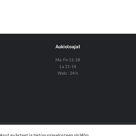
Aukioloajat
Ma-Pe 11-18
La 11-14
Web : 24 h
© Copyright 2017 Fin Budo Best | Golden Tiger
syt evästeet ja tietosuojaselosteen sisällön.