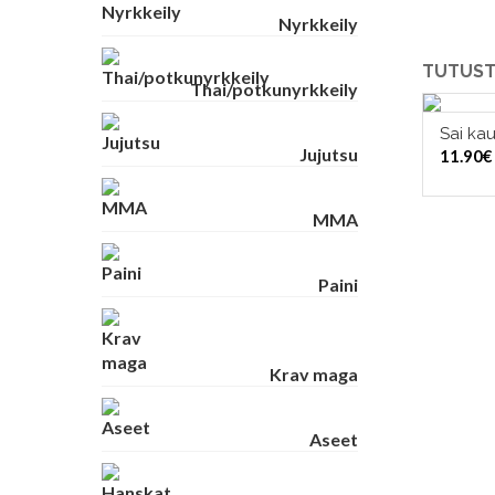
Nyrkkeily
TUTUST
Thai/potkunyrkkeily
Sai ka
Jujutsu
11.90
€
MMA
Paini
Krav maga
Aseet