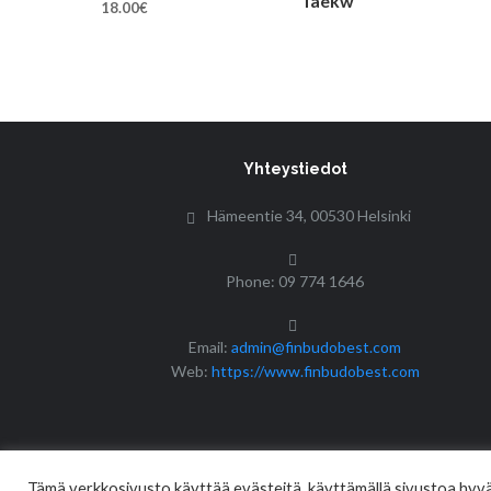
18.00
€
Yhteystiedot
Hämeentie 34, 00530 Helsinki
Phone: 09 774 1646
Email:
admin@finbudobest.com
Web:
https://www.finbudobest.com
Tämä verkkosivusto käyttää evästeitä, käyttämällä sivustoa hyväk