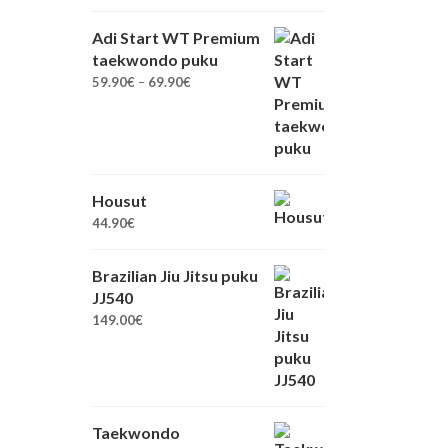
Adi Start WT Premium
taekwondo puku
Hintaluokka:
59.90
€
–
69.90
€
59.90€
-
69.90€
Housut
44.90
€
Brazilian Jiu Jitsu puku
JJ540
149.00
€
Taekwondo