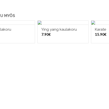
U MYÖS
ulakoru
Ying yang kaulakoru
Karate
LISÄÄ OSTOSKORIIN
LISÄÄ OSTOSKORIIN
LI
7.90
€
15.90
€