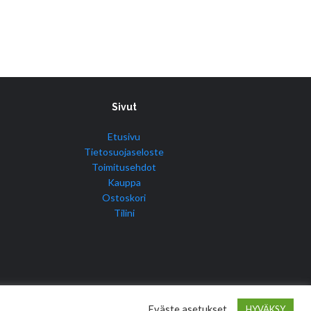
Sivut
Etusivu
Tietosuojaseloste
Toimitusehdot
Kauppa
Ostoskori
Tilini
Eväste asetukset
HYVÄKSY