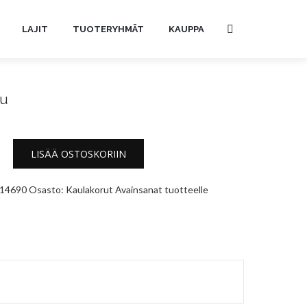
LAJIT
TUOTERYHMÄT
KAUPPA
ru
LISÄÄ OSTOSKORIIN
14690
Osasto:
Kaulakorut
Avainsanat tuotteelle